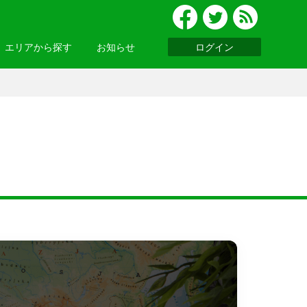
エリアから探す
お知らせ
ログイン
グルメ
北陸
便利ツール
・関西
お知らせ一覧へ >
基礎知識
ウェビナーレポート
ッパ
・アジア
ニア
・南アメリカ