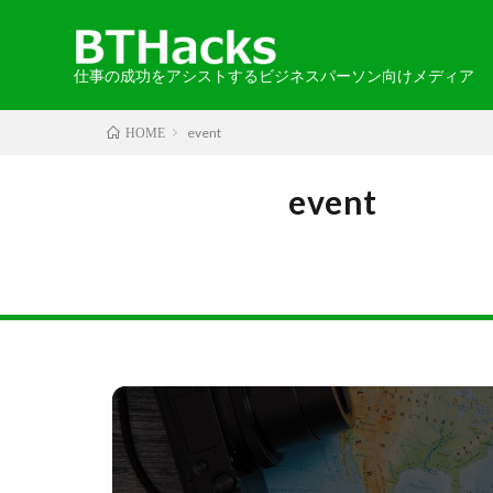
仕事の成功をアシストするビジネスパーソン向けメディア
event
HOME
カテゴリから探す
エリアから探す
お知らせ
2024-05-30
語学
・北海道・
event
取材記事
・中国・四
・北アメリ