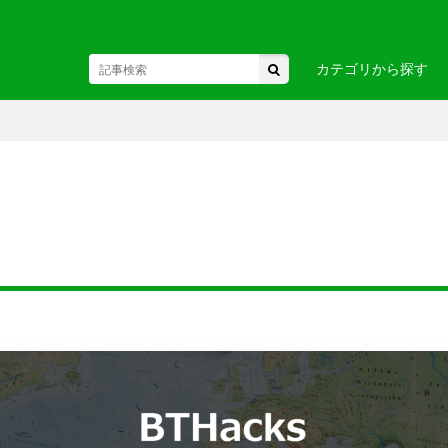
カテゴリから探す
東北
駅・空港
・関東
お土産・
・中部・
ヘルスケア
ビジネス
国
・九州・沖縄
・ヨーロ
カ
・アフリカ
・オセア