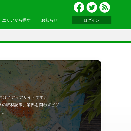
エリアから探す
お知らせ
ログイン
グルメ
北陸
便利ツール
・関西
お知らせ一覧へ >
基礎知識
ウェビナーレポート
ッパ
・アジア
ン向けメディアサイトです。
ニア
・南アメリカ
スの取材記事、業界を問わずビジ
す。