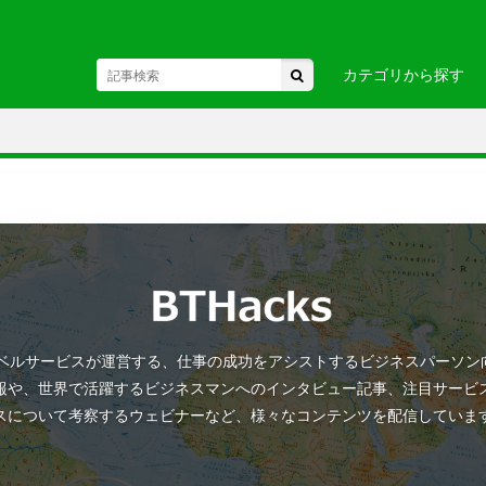
カテゴリから探す
東北
駅・空港
・関東
お土産・
・中部・
ヘルスケア
ビジネス
国
・九州・沖縄
・ヨーロ
ANトラベルサービスが運営する、仕事の成功をアシストするビジネスパーソ
カ
・アフリカ
・オセア
報や、世界で活躍するビジネスマンへのインタビュー記事、注目サービ
スについて考察するウェビナーなど、様々なコンテンツを配信していま