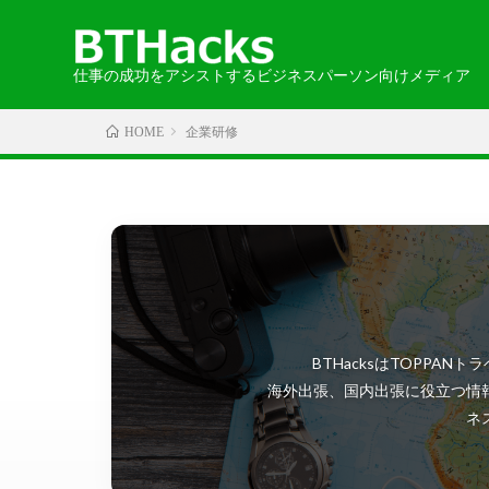
仕事の成功をアシストするビジネスパーソン向けメディア
企業研修
HOME
カテゴリから探す
エリアから探す
お知らせ
2024-05-30
語学
・北海道・
取材記事
・中国・四
BTHacksはTOPP
・北アメリ
海外出張、国内出張に役立つ情
ネ