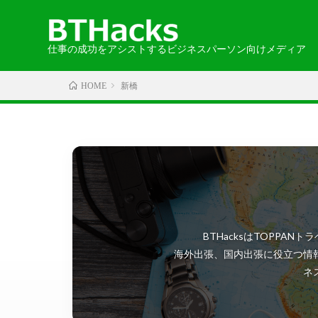
仕事の成功をアシストするビジネスパーソン向けメディア
新橋
HOME
カテゴリから探す
エリアから探す
お知らせ
2024-05-30
語学
・北海道・
取材記事
・中国・四
BTHacksはTOPP
・北アメリ
海外出張、国内出張に役立つ情
ネ