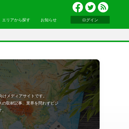
エリアから探す
お知らせ
ログイン
グルメ
北陸
便利ツール
・関西
お知らせ一覧へ >
基礎知識
ウェビナーレポート
ッパ
・アジア
ン向けメディアサイトです。
ニア
・南アメリカ
スの取材記事、業界を問わずビジ
す。