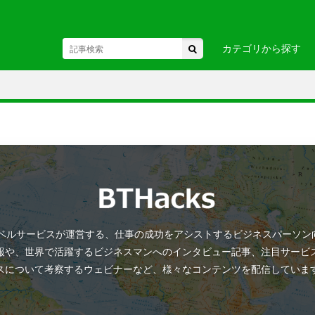
カテゴリから探す
東北
駅・空港
・関東
お土産・
・中部・
ヘルスケア
ビジネス
国
・九州・沖縄
・ヨーロ
ANトラベルサービスが運営する、仕事の成功をアシストするビジネスパーソ
カ
・アフリカ
・オセア
報や、世界で活躍するビジネスマンへのインタビュー記事、注目サービ
スについて考察するウェビナーなど、様々なコンテンツを配信していま