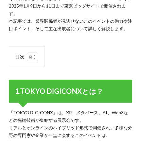
2025年1月9日から11日まで東京ビッグサイトで開催されま
す。
本記事では、業界関係者が見逃せないこのイベントの魅力や注
目ポイント、そして主な出展者について詳しく解説します。
目次
1.
1.TOKYO
DIGICONX
とは？
1.TOKYO DIGICONXとは？
1.1.
見どこ
ろ1：
「TOKYO DIGICONX」は、XR・メタバース、AI、Web3な
業界ト
ップラ
どの先端技術が集結する展示会です。
ンナー
リアルとオンラインのハイブリッド形式で開催され、多様な分
による
野の専門家や企業が一堂に会するこのイベントは、
最新技