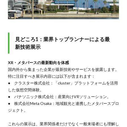
ド形式
2.
TOKYO
DIGICONX
で得られ
るメリッ
見どころ1：業界トップランナーによる最
ト
新技術展示
3.
まと
め：
TOKYO
XR・メタバースの最新動向を体感
DIGICONX
国内外から集まった企業が最新技術やサービスを披露します。
は未来へ
の扉
特に注目すべき展示内容には以下が含まれます：
● クラスター株式会社：「cluster」プラットフォームを活用
した仮想空間体験。
● パナソニック株式会社：産業向けVRソリューション。
● 株式会社Meta Osaka：地域観光と連携したメタバースプロ
ジェクト。
これらの展示は、業界関係者だけでなく一般来場者にも理解し