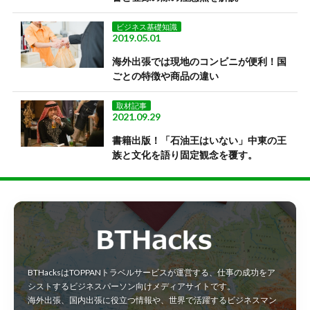
ビジネス基礎知識
2019.05.01
海外出張では現地のコンビニが便利！国
ごとの特徴や商品の違い
取材記事
2021.09.29
書籍出版！「石油王はいない」中東の王
族と文化を語り固定観念を覆す。
BTHacksはTOPPANトラベルサービスが運営する、仕事の成功をア
シストするビジネスパーソン向けメディアサイトです。
海外出張、国内出張に役立つ情報や、世界で活躍するビジネスマン