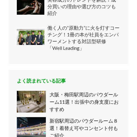
分買いの理由や選び方のコツも
紹介
働く人の“原動力”に火を灯すコー
チング！1冊の本が社員をエンパ
ワーメントする対話型研修
「Well Leading」
よく読まれている記事
大阪・梅田駅周辺のパウダール
ーム11選！出張中の身支度にお
すすめ
新宿駅周辺のパウダールーム８
選！着替え可やコンセント付も
ご紹介