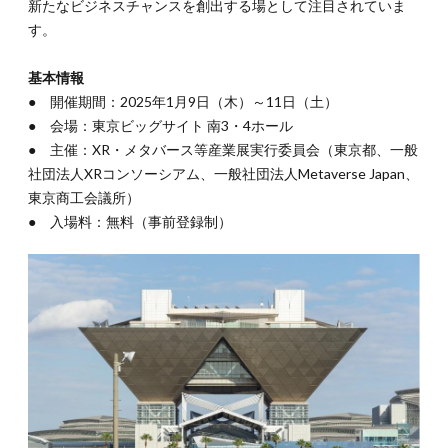
術展示
新たなビジネスチャンスを創出する場として注目されていま
す。
1.2.
見どこ
ろ2：
基本情報
多彩な
● 開催期間：2025年1月9日（木）～11日（土）
セミナ
● 会場：東京ビッグサイト 南3・4ホール
ーとピ
ッチイ
● 主催：XR・メタバース等産業展実行委員会（東京都、一般
ベント
社団法人XRコンソーシアム、一般社団法人Metaverse Japan、
1.3.
東京商工会議所）
見どこ
● 入場料：無料（事前登録制）
ろ3：
主な出
展者一
覧
1.4.
見どこ
ろ4：
リアル
とオン
ライン
のハイ
ブリッ