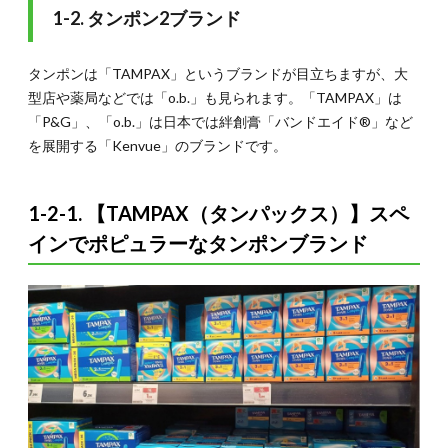
ペイン
1-2. タンポン2ブランド
生理用
品の価
格
タンポンは「TAMPAX」というブランドが目立ちますが、大
4.
型店や薬局などでは「o.b.」も見られます。「TAMPAX」は
4. ス
「P&G」、「o.b.」は日本では絆創膏「バンドエイド®」など
ペイ
を展開する「Kenvue」のブランドです。
ンで
生理
時に
必要
1-2-1. 【TAMPAX（タンパックス）】スペ
な薬
インでポピュラーなタンポンブランド
やト
イレ
は？
お店
で役
立つ
スペ
イン
語会
話も
紹介