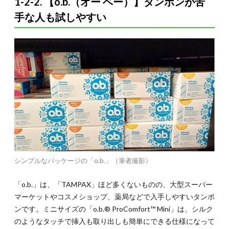
1-2-2. 【o.b.（オー ベー）】タンポンが苦
5.
手な人も試しやすい
5. ス
ペイ
ン人
の生
理事
情と
は
5.1.
5-1.ス
ペイン
人は生
理に対
してオ
ープ
ン？
シンプルなパッケージの「o.b.」（筆者撮影）
5.1.1.
5-1-1. ス
「o.b.」は、「TAMPAX」ほど多くないものの、大型スーパー
ペイン
マーケットやコスメショップ、薬局などで入手しやすいタンポ
人男
ンです。ミニサイズの「o.b.® ProComfort™ Mini」は、シルク
性：約
33%は
のようなタッチで挿入も取り出しも簡単にできる仕様になって
生理に