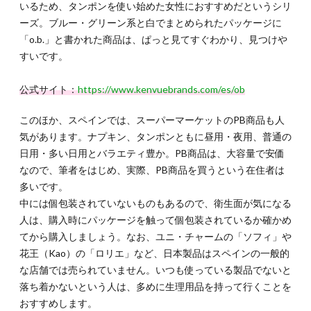
いるため、タンポンを使い始めた女性におすすめだというシリ
ついて
ーズ。ブルー・グリーン系と白でまとめられたパッケージに
女性と
話すの
「o.b.」と書かれた商品は、ぱっと見てすぐわかり、見つけや
に抵抗
すいです。
あり
5.1.2.
公式サイト：
https://www.kenvuebrands.com/es/ob
5-1-2. ス
ペイン
このほか、スペインでは、スーパーマーケットのPB商品も人
人女
気があります。ナプキン、タンポンともに昼用・夜用、普通の
性：父
親と初
日用・多い日用とバラエティ豊か。PB商品は、大容量で安価
潮につ
なので、筆者をはじめ、実際、PB商品を買うという在住者は
いて話
多いです。
した女
性は約
中には個包装されていないものもあるので、衛生面が気になる
2％
人は、購入時にパッケージを触って個包装されているか確かめ
5.2.
てから購入しましょう。なお、ユニ・チャームの「ソフィ」や
5-2. ス
花王（Kao）の「ロリエ」など、日本製品はスペインの一般的
ペイン
な店舗では売られていません。いつも使っている製品でないと
の生理
と制度
落ち着かないという人は、多めに生理用品を持って行くことを
おすすめします。
5.2.1.