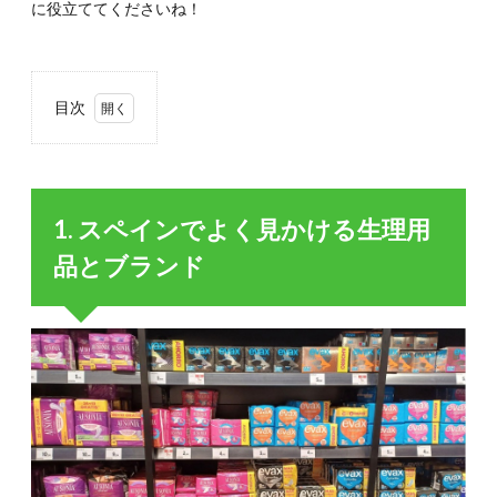
に役立ててくださいね！
目次
1.
1. ス
ペイ
ンで
1. スペインでよく見かける生理用
よく
見か
品とブランド
ける
生理
用品
とブ
ラン
ド
1.1.
1-1. 生
理用ナ
プキン
ブラン