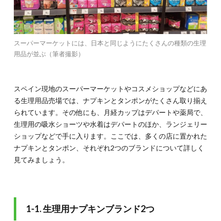
ド2つ
1.1.1.
1-
1-1.
【EVAX（エ
スーパーマーケットには、日本と同じようにたくさんの種類の生理
バック
用品が並ぶ（筆者撮影）
ス）】カラ
フルなパッ
ケージで種
類豊富
スペイン現地のスーパーマーケットやコスメショップなどにあ
1.1.2.
1-1-2.
る生理用品売場では、ナプキンとタンポンがたくさん取り揃え
【AUSONIA（ア
られています。その他にも、月経カップはデパートや薬局で、
ウソニア）】量
生理用の吸水ショーツや水着はデパートのほか、ランジェリー
やナプキンの形
で選べる全11種
ショップなどで手に入ります。ここでは、多くの店に置かれた
類！
ナプキンとタンポン、それぞれ2つのブランドについて詳しく
見てみましょう。
1.2.
1-2. タ
ンポン
2ブラ
ンド
1-1. 生理用ナプキンブランド2つ
1.2.1.
1-2-1.