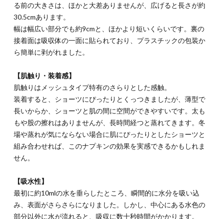
る前の大きさは、ほかと大差ありませんが、広げると長さが約
30.5cmあります。
幅は幅広い部分でも約9cmと、ほかより短いくらいです。裏の
接着面は吸収体の一面に貼られており、プラスチックの包装か
ら簡単に剥がれました。
【肌触り・装着感】
肌触りはメッシュタイプ特有のさらりとした感触。
装着すると、ショーツにぴったりとくっつきましたが、薄型で
長いからか、ショーツと肌の間に空間ができやすいです。太も
もや股の擦れはありませんが、長時間経つと蒸れてきます。冬
場や蒸れが気にならない場合に肌にぴったりとしたショーツと
組み合わせれば、このナプキンの効果を実感できるかもしれま
せん。
【吸水性】
最初に約10mlの水を垂らしたところ、瞬間的に水分を吸い込
み、表面がさらさらになりました。しかし、中心にある水色の
部分以外に水が流れると、吸収に数十秒時間がかかります。