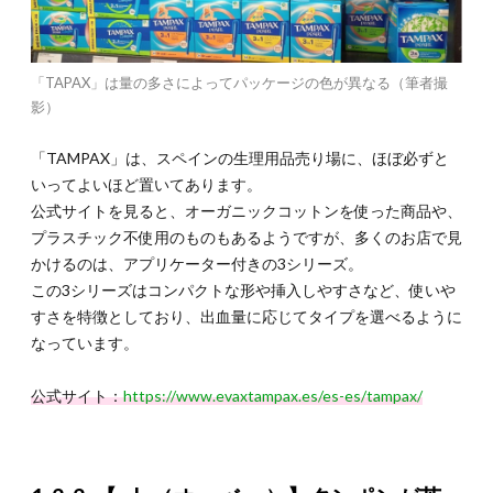
4.1.
4-1. ス
ペイン
で生理
「TAPAX」は量の多さによってパッケージの色が異なる（筆者撮
に効く
鎮痛剤
影）
4.2.
「TAMPAX」は、スペインの生理用品売り場に、ほぼ必ずと
4-2. 生
理時に
いってよいほど置いてあります。
必要な
公式サイトを見ると、オーガニックコットンを使った商品や、
スペイ
プラスチック不使用のものもあるようですが、多くのお店で見
ン語会
話と用
かけるのは、アプリケーター付きの3シリーズ。
語
この3シリーズはコンパクトな形や挿入しやすさなど、使いや
すさを特徴としており、出血量に応じてタイプを選べるように
4.3.
4-3. ス
なっています。
ペイン
で生理
公式サイト：
https://www.evaxtampax.es/es-es/tampax/
時に押
さえて
おきた
いトイ
レ情報