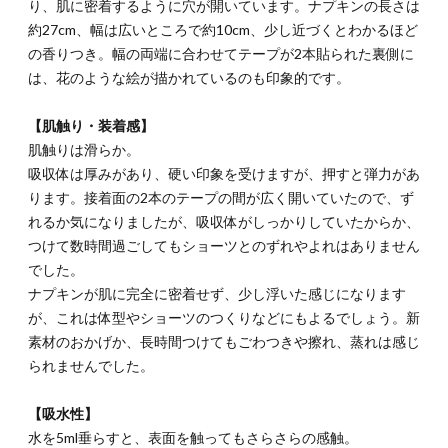
り、肌に密着するように穴が開いています。ナプキンの長さは
約27cm、幅は広いところで約10cm、少し近づくとわかるほど
の香りつき。幅の両端に合わせてテープが2本貼られた裏側に
は、花のような絵が描かれているのも印象的です。
【肌触り・装着感】
肌触りは滑らか。
吸収体は厚みがあり、硬い印象を受けますが、押すと弾力があ
ります。接着面の2本のテープの間が広く開いていたので、ず
れるか気になりましたが、吸収体がしっかりしていたからか、
つけて数時間過ごしてもショーツとのずれやよれはありません
でした。
ナプキンが肌に完全に密着せず、少し浮いた感じになります
が、これは体型やショーツのつくりなどにもよるでしょう。新
素材のおかげか、長時間つけてもごわつきや擦れ、蒸れは感じ
られませんでした。
【吸水性】
水を5ml垂らすと、表面を触ってもさらさらの感触。