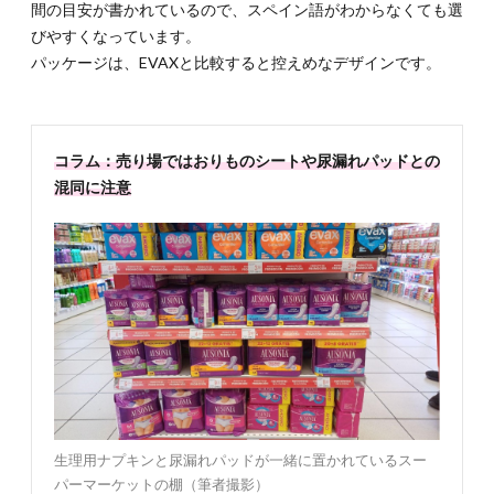
間の目安が書かれているので、スペイン語がわからなくても選
ンで
びやすくなっています。
生理
用品
パッケージは、EVAXと比較すると控えめなデザインです。
を買
える
お店
と価
格
コラム：売り場ではおりものシートや尿漏れパッドとの
混同に注意
3.1.
3-1. ス
ペイン
で生理
用品を
買える
お店
3.1.1.
3-1-1. メ
ーカー
品から
PB商品
まで種
生理用ナプキンと尿漏れパッドが一緒に置かれているスー
類豊
パーマーケットの棚（筆者撮影）
富！ス