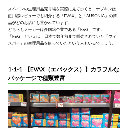
【TAMPAX（タ
ンパック
スペインの生理用品売り場を実際に見て歩くと、ナプキンは、
ス）】スペイ
使用感レビューでも紹介する「EVAX」と「AUSONIA」の商
ンでポピュラ
ーなタンポン
品がどのお店にも置かれています。
ブランド
どちらもメーカーは多国籍企業である「P&G」です。
1.2.2.
「P&G」といえば、日本で数年前まで販売されていた「ウィ
1-2-2.
スパー」の生理用品を使っていたという人もいるでしょう。
【o.b.
（オー
ベ
ー）】
タンポ
1-1-1. 【EVAX（エバックス）】カラフルな
ンが苦
パッケージで種類豊富
手な人
も試し
やすい
2.
2. ス
ペイ
ンで
3つ
の生
理用