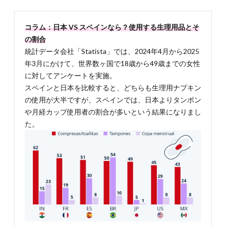
5-2-1. 生
理休暇
を取得
コラム：日本 VS スペインなら？使用する生理用品とそ
するの
の割合
は少数
統計データ会社「Statista」では、2024年4月から2025
派
年3月にかけて、世界数ヶ国で18歳から49歳までの女性
5.2.2.
に対してアンケートを実施。
5-2-2. 生
スペインと日本を比較すると、どちらも生理用ナプキン
理に対
してオ
の使用が大半ですが、スペインでは、日本よりタンポン
ープン
や月経カップ使用者の割合が多いという結果になりまし
になり
た。
つつあ
る社会
6.
スペ
イン
で生
理に
必要
な情
報を
把握