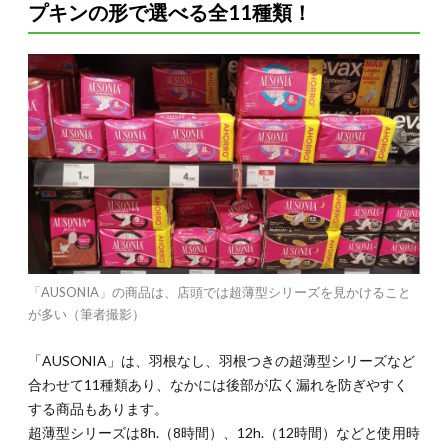
プキンの形で選べる全11種類！
alas（コン
プレサス ア
ウソニア ウ
ルトラフィ
ナ ディア
イ ノーチェ
コン アラ
ス）
2.3.
2-3.
Compresa
con alas
normal
Deliplus
Cotton（コ
ンプレサ
「AUSONIA」の商品は、店頭では超薄型シリーズを見かけること
コン アラ
が多い（筆者撮影）
ス ノルマ
ル デリプ
ルス コッ
「AUSONIA」は、羽根なし、羽根つきの超薄型シリーズなど
トン）
合わせて11種類あり、なかには後部が広く漏れを防ぎやすく
3.
する商品もあります。
3. ス
超薄型シリーズは8h.（8時間）、12h.（12時間）などと使用時
ペイ