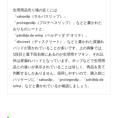
ーパー
マーケ
生理用品売り場の近くには
ット
「salvaslip（サルバスリップ）」
3.1.2.
「protegeslip（プロテヘスリップ）」などと書かれた
3-1-2. マ
おりものシートと、
イナー
「pérdida de orina（ペルディダ デ オリナ）」
な商品
が見つ
「discreet（ディスクリート）」などと書かれた尿漏れ
かるか
パッドが置かれていることが多いです。上の画像では、
も？！
1段目と最下段右側にあるのが生理用ナプキン、それ以
コスメ
ショッ
外は尿漏れパッドとなっています。ポップなどで生理用
プ
品との違いが表示されていることは珍しく、商品を見て
3.1.3.
判断するしかありません。混同しやすいので、購入前に
3-1-3.
パッケージに「salvaslip」「protegeslip」「pérdida de
24時間
orina」などと書かれているか確認しましょう。
営業店
舗もあ
り！薬
局
3.2.
3-2. ス