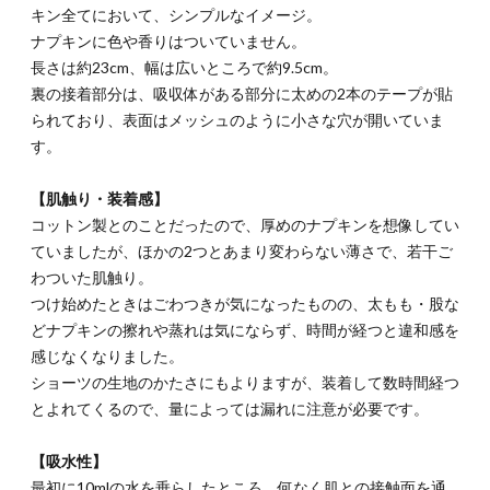
キン全てにおいて、シンプルなイメージ。
ナプキンに色や香りはついていません。
長さは約23cm、幅は広いところで約9.5cm。
裏の接着部分は、吸収体がある部分に太めの2本のテープが貼
られており、表面はメッシュのように小さな穴が開いていま
す。
【肌触り・装着感】
コットン製とのことだったので、厚めのナプキンを想像してい
ていましたが、ほかの2つとあまり変わらない薄さで、若干ご
わついた肌触り。
つけ始めたときはごわつきが気になったものの、太もも・股な
どナプキンの擦れや蒸れは気にならず、時間が経つと違和感を
感じなくなりました。
ショーツの生地のかたさにもよりますが、装着して数時間経つ
とよれてくるので、量によっては漏れに注意が必要です。
【吸水性】
最初に10mlの水を垂らしたところ、何なく肌との接触面を通