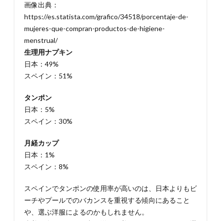
画像出典：
して
快適
https://es.statista.com/grafico/34518/porcentaje-de-
に過
mujeres-que-compran-productos-de-higiene-
ごそ
menstrual/
う！
生理用ナプキン
6.1.
日本：49%
こちら
スペイン：51%
の記事
もチェ
ック
タンポン
日本：5%
スペイン：30%
月経カップ
日本：1%
スペイン：8%
スペインでタンポンの使用率が高いのは、日本よりもビ
ーチやプールでのバカンスを重視する傾向にあること
や、選ぶ洋服によるのかもしれません。