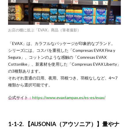
ナプ
キン
を試
して
みた
お店の棚に並ぶ「EVAX」商品（筆者撮影）
2.1.
2-1.
EVAX
「EVAX」は、カラフルなパッケージが印象的なブランド。
Liberty
シリーズには、コスパを重視した「Compresas EVAX Fina y
Super
Compresas
Segura」、コットンのような感触の「Comresas EVAX
Con
Cottonlike」、新素材を使用した「Compresas EVAX Liberty」
Alas（エバ
の3種類あります。
ックス リベ
ルティ スー
それぞれ普通の日用、夜用、羽根つき、羽根なしなど、4〜7
ペル コンプ
種類から選択可能です。
レサス コン
アラス）
公式サイト：
https://www.evaxtampax.es/es-es/evax/
2.2.
2-2.
Compresas
AUSONIA
Ultrafina
1-1-2. 【AUSONIA（アウソニア）】量やナ
Día y
Noche con