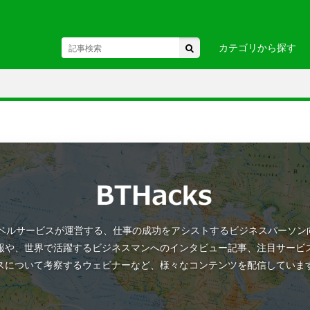
カテゴリから探す
東北
駅・空港
・関東
お土産・
・中部・
ヘルスケア
ビジネス
国
・九州・沖縄
・ヨーロ
ANトラベルサービスが運営する、仕事の成功をアシストするビジネスパーソ
カ
・アフリカ
・オセア
報や、世界で活躍するビジネスマンへのインタビュー記事、注目サービ
スについて考察するウェビナーなど、様々なコンテンツを配信していま