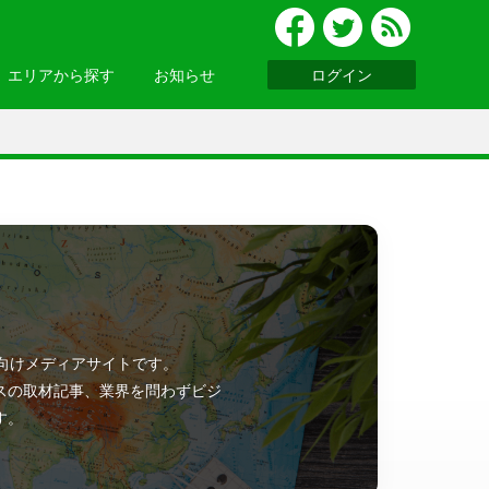
エリアから探す
お知らせ
ログイン
グルメ
北陸
便利ツール
・関西
お知らせ一覧へ >
基礎知識
ウェビナーレポート
ッパ
・アジア
ン向けメディアサイトです。
ニア
・南アメリカ
スの取材記事、業界を問わずビジ
す。