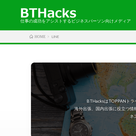
仕事の成功をアシストするビジネスパーソン向けメディア
LINE
HOME
カテゴリから探す
エリアから探す
お知らせ
2024-05-30
語学
・北海道・
取材記事
・中国・四
BTHacksはTOPP
・北アメリ
海外出張、国内出張に役立つ情
ネ