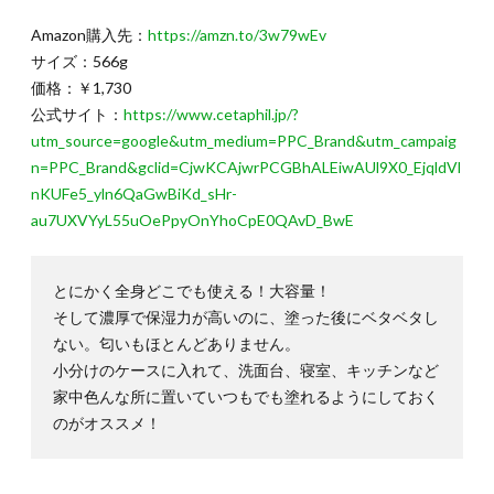
1.5.
Amazon購入先：
https://amzn.to/3w79wEv
1-
5.iHerb
サイズ：566g
価格：￥1,730
1.6.
公式サイト：
https://www.cetaphil.jp/?
1-
6.FANCL
utm_source=google&utm_medium=PPC_Brand&utm_campaig
n=PPC_Brand&gclid=CjwKCAjwrPCGBhALEiwAUl9X0_EjqldVl
1.7.
nKUFe5_yln6QaGwBiKd_sHr-
1-
7.IT’S
au7UXVYyL55uOePpyOnYhoCpE0QAvD_BwE
SKIN
2.
とにかく全身どこでも使える！大容量！
2.ち
ょっ
そして濃厚で保湿力が高いのに、塗った後にベタベタし
と贅
ない。匂いもほとんどありません。
沢
小分けのケースに入れて、洗面台、寝室、キッチンなど
2.1.
2-
家中色んな所に置いていつもでも塗れるようにしておく
1.FRMMUE
のがオススメ！
2.2.
2-
2.Predia