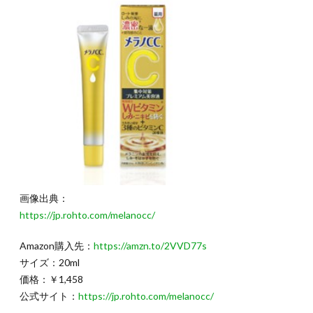
画像出典：
https://jp.rohto.com/melanocc/
Amazon購入先：
https://amzn.to/2VVD77s
サイズ：20ml
価格：￥1,458
公式サイト：
https://jp.rohto.com/melanocc/