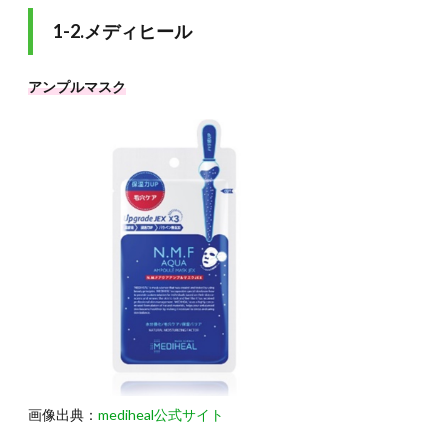
3.
1-2.メディヒール
3.高
級
アンプルマスク
3.1.
3-
1.SKⅡ
3.2.
3-
2.GIVENCHY
4.
おわ
りに
画像出典：
mediheal公式サイト