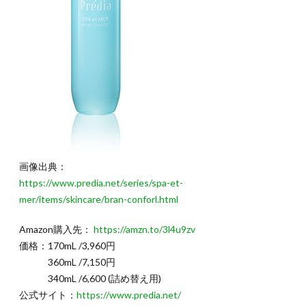
画像出典：
https://www.predia.net/series/spa-et-
mer/items/skincare/bran-conforl.html
Amazon購入先：
https://amzn.to/3l4u9zv
価格：170mL /3,960円
360mL /7,150円
340mL /6,600 (詰め替え用)
公式サイト：
https://www.predia.net/