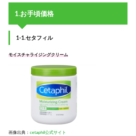
手頃
価格
1.お手頃価格
1.1.
1-1.セ
タフィ
ル
1-1.セタフィル
1.2.
1-2.メ
モイスチャライジングクリーム
ディヒ
ール
1.3.
1-3.我
的美麗
日記
(私の
きれい
日記)
1.4.
1-4.メ
ラノ
CC
画像出典：
cetaphil公式サイト