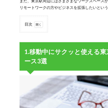
また、東京駅周辺にはさまざまなワークスペース
リモートワークの方やビジネスを拡張したいとい
目次
1.
1.移
動中
にサ
1.移動中にサクッと使える
クッ
と使
ース3選
える
東京
駅構
内・
駅直
結に
ある
ワー
クス