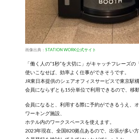
【グ
ッド
サウ
ナ日
本
橋】
2-
2.3.
画像出典：
STATION WORK公式サイト
3.ウォー
キングマ
「働く人の“1秒”を大切に」がキャッチフレーズの「ST
シーンで
使いこなせば、効率よく仕事ができそうです。
運動不足
JR東日本提供のシェアオフィスサービスで東京駅
が解消で
きる
会員にならずとも15分単位で利用できるので、移
【WORK
AND
会員になると、利用する際に予約ができるうえ、オープ
WONDER
ワーキング施設、
日本橋】
ホテル内のワークスペースを使えます。
3.
2023年現在、全国820拠点あるので、出張が多
3.東
京