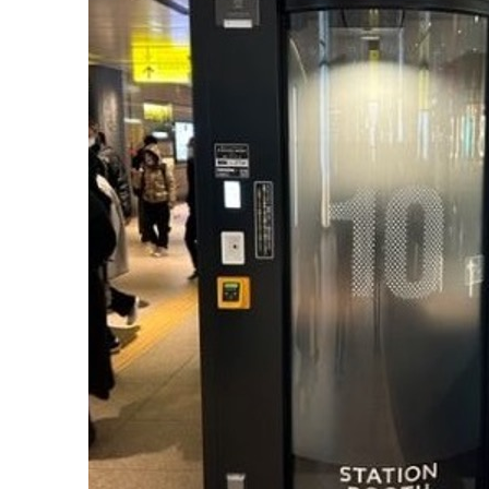
ー
ク
ス
ペ
ー
ス3
選
2-1.低酸素
2.1.
ルームやシャワー
が使える
【Point0Satelite】
2.2.
2-2.
サウ
ナが
楽し
める
ワー
クス
ペー
ス