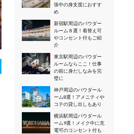
張中の身支度におすす
め
新宿駅周辺のパウダー
ルーム８選！着替え可
やコンセント付もご紹
介
東京駅周辺のパウダー
ルームならここ！仕事
の前に身だしなみを完
璧に
神戸周辺のパウダール
ーム8選！アメニティや
コテの貸し出しもあり
横浜駅周辺パウダール
ーム9選！メイク中に充
電可のコンセント付も