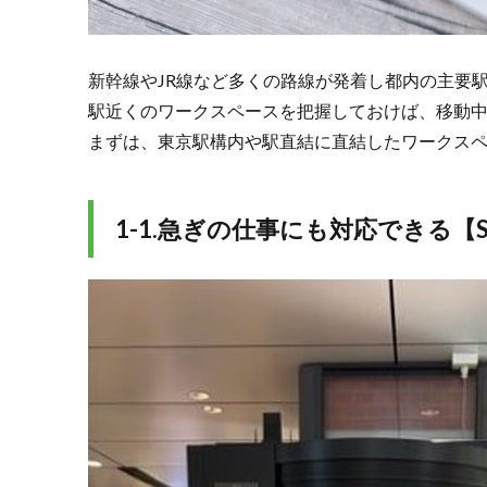
Booth】
2.
2.仕
新幹線やJR線など多くの路線が発着し都内の主要
事
駅近くのワークスペースを把握しておけば、移動
以
まずは、東京駅構内や駅直結に直結したワークス
外
で
も
使
1-1.急ぎの仕事にも対応できる【ST
い
た
い
付
加
価
値
の
あ
る
ワ