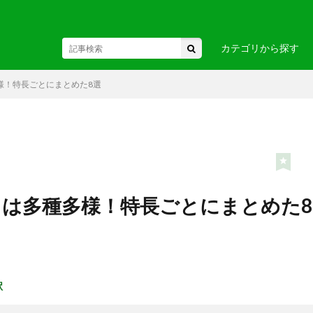
カテゴリから探す
様！特長ごとにまとめた8選
東北
駅・空港
・関東
お土産・
・中部・
ヘルスケア
ビジネス
国
・九州・沖縄
・ヨーロ
は多種多様！特長ごとにまとめた8
カ
・アフリカ
・オセア
駅