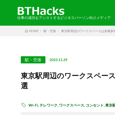
仕事の成功をアシストするビジネスパーソン向けメディア
駅・空港
東京駅周辺のワークスペースは多種多
HOME
カテゴリから探す
エリアから探す
お知らせ
2024-05-30
語学
・北海道・
取材記事
駅・空港
2023.11.29
・中国・四
東京駅周辺のワークスペース
選
・北アメリ
Wi-Fi,
テレワーク,
ワークスペース,
コンセント,
東京