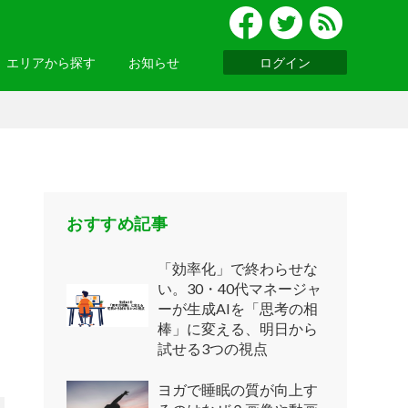
エリアから探す
お知らせ
ログイン
グルメ
北陸
便利ツール
・関西
お知らせ一覧へ >
基礎知識
ウェビナーレポート
ッパ
・アジア
おすすめ記事
「効率化」で終わらせな
い。30・40代マネージャ
ーが生成AIを「思考の相
ニア
・南アメリカ
棒」に変える、明日から
試せる3つの視点
ヨガで睡眠の質が向上す