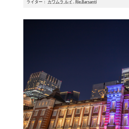
ライター：
カワムラ ルイ
,
Rie.Barsanti