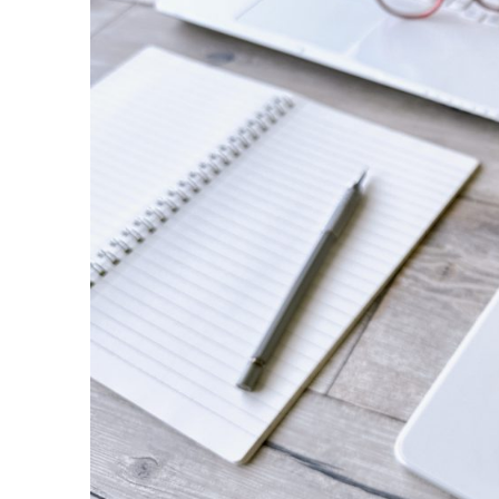
ペー
ス3
選
1-1.
1.1.
急ぎの仕事
にも対応で
きる
【STATION
BOOTH】
1-2.集中
1.2.
して仕事がで
きる工夫が盛
りだくさん
【CocoDesk】
1-3.
1.3.
新幹線利用
の出張時に
便利な
【EXPRESS
WORK-