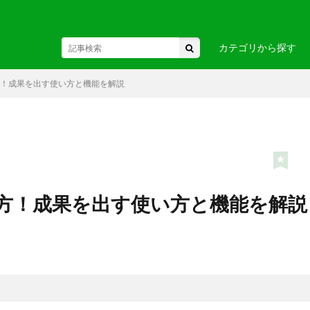
カテゴリから探す
味方！成果を出す使い方と機能を解説
東北
駅・空港
・関東
お土産・
・中部・
ヘルスケア
ビジネス
国
・九州・沖縄
・ヨーロ
る味方！成果を出す使い方と機能を解説
カ
・アフリカ
・オセア