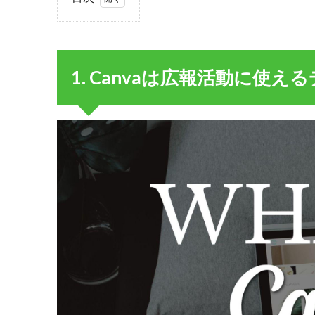
1.
1.
Canva
は広
1. Canvaは広報活動に使
報活
動に
使え
るデ
ザイ
ンツ
ール
1.1.
1-
1.Canva
の特徴
1.2.
1-
2.Canva
の有料