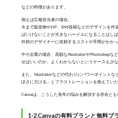
字を
などの特徴があります。
編集
する
例えば広報担当者の場合。
3.
今まで販促物やHP、SNS投稿などのデザインを作成す
3.Canva
でSNS
ばいけないことが大きなハードルになることはし
運用を
外部のデザイナーに依頼するコストや手間がかか
効率化
する活
中小企業の場合、高額なIllustratorやPhot
用術
せばいいのか、よくわからないというケースも少
3.1.
3-1.
また、Illustratorなどの代わりにパワーポイ
テン
プレ
ぽさに欠ける」とフラストレーションを抱えてい
ート
を使
Canvaは、こうした長年の悩みを解決する存在と
って
企業
カラ
ーや
1-2.Canvaの有料プランと無料