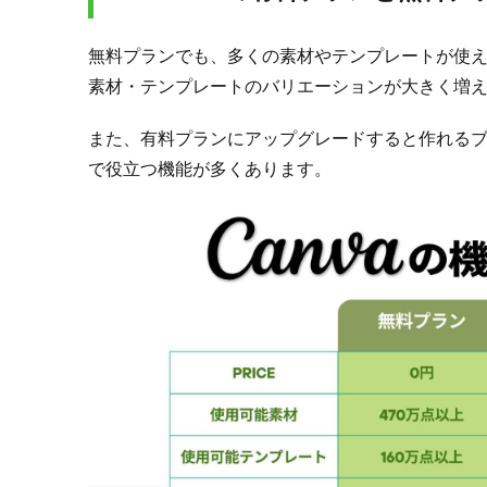
ブラ
ンド
イメ
無料プランでも、多くの素材やテンプレートが使える
ージ
素材・テンプレートのバリエーションが大きく増
を伝
える
また、有料プランにアップグレードすると作れるブ
投稿
作成
で役立つ機能が多くあります。
3.2.
3-2.
共同
編集
でチ
ーム
と共
有し
て属
人化
を防
ぐ