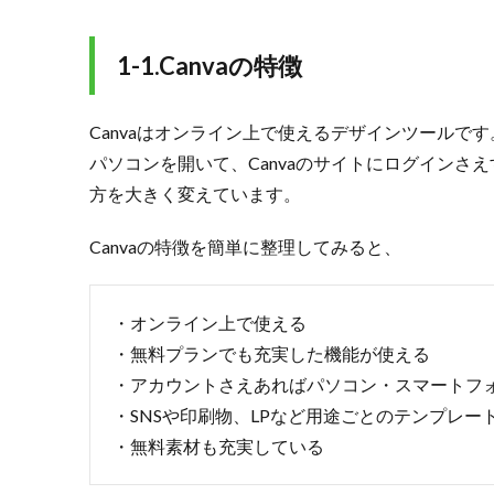
2-1.
作る
コン
1-1.Canvaの特徴
テン
ツの
タイ
Canvaはオンライン上で使えるデザインツールです
プを
パソコンを開いて、Canvaのサイトにログインさ
選ぶ
方を大きく変えています。
2.2.
2-2.
Canvaの特徴を簡単に整理してみると、
テン
プレ
ート
・オンライン上で使える
を選
択す
・無料プランでも充実した機能が使える
る
・アカウントさえあればパソコン・スマートフ
2.3.
・SNSや印刷物、LPなど用途ごとのテンプレー
2-3.
・無料素材も充実している
写真
や文