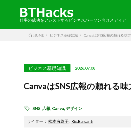
仕事の成功をアシストするビジネスパーソン向けメディア
ビジネス基礎知識
CanvaはSNS広報の頼れる
HOME
カテゴリから探す
エリアから探す
お知らせ
2024-05-30
語学
・北海道・
取材記事
ビジネス基礎知識
2026.07.08
・中国・四
CanvaはSNS広報の頼れ
・北アメリ
SNS,
広報,
Canva,
デザイン
ライター：
松本有為子
,
Rie.Barsanti