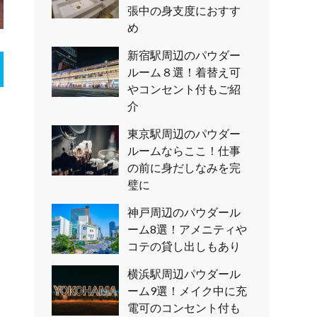
張中の身支度におすす
め
新宿駅周辺のパウダー
ルーム８選！着替え可
やコンセント付もご紹
介
東京駅周辺のパウダー
ルームならここ！仕事
の前に身だしなみを完
璧に
神戸周辺のパウダール
ーム8選！アメニティや
コテの貸し出しもあり
横浜駅周辺パウダール
ーム9選！メイク中に充
電可のコンセント付も