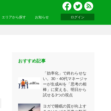
エリアから探す
お知らせ
ログイン
グルメ
北陸
便利ツール
・関西
お知らせ一覧へ >
基礎知識
ウェビナーレポート
ッパ
・アジア
おすすめ記事
「効率化」で終わらせな
い。30・40代マネージャ
ーが生成AIを「思考の相
ニア
・南アメリカ
棒」に変える、明日から
試せる3つの視点
ヨガで睡眠の質が向上す