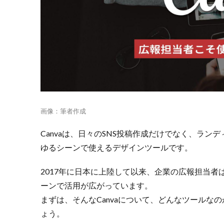
プラン
と無料
プラン
の違い
2.
2.広報
現場
で今
日か
ら使
画像：筆者作成
え
る！
Canvaは、日々のSNS投稿作成だけでなく、ラ
Canva
ゆるシーンで使えるデザインツールです。
を使
った
SNS
2017年に日本に上陸して以来、企業の広報担当
投稿
ーンで活用が広がっています。
の作
まずは、そんなCanvaについて、どんなツールな
り方
ょう。
2.1.