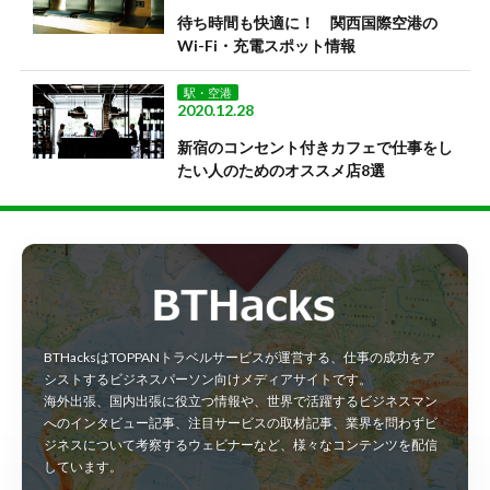
待ち時間も快適に！ 関西国際空港の
Wi-Fi・充電スポット情報
駅・空港
2020.12.28
新宿のコンセント付きカフェで仕事をし
たい人のためのオススメ店8選
BTHacksはTOPPANトラベルサービスが運営する、仕事の成功をア
シストするビジネスパーソン向けメディアサイトです。
海外出張、国内出張に役立つ情報や、世界で活躍するビジネスマン
へのインタビュー記事、注目サービスの取材記事、業界を問わずビ
ジネスについて考察するウェビナーなど、様々なコンテンツを配信
しています。