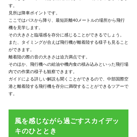
イデ
す。
ッキ
見所は降車ポイントです。
のひ
ここではバスから降り、最短距離40メートルの場所から飛行
とと
き
機を見学します。
その大きさと臨場感を存分に感じることができるでしょう。
3.
また、タイミングが合えば飛行機が離着陸する様子も見ること
日本
酒専
ができます。
門店
離着陸の際の音の大きさは迫力満点です。
でき
そのほか、飛行機への給油や機内食の積み込みといった飛行場
き酒
タイ
内での作業の様子も観察できます。
ム
ガイドによる詳しい解説も聞くことができるので、中部国際空
4.
港と離着陸する飛行機を存分に満喫することができるツアーで
手ぶ
す。
らで
のん
び
り！
風を感じながら過ごすスカイデッ
絶景
も楽
キのひととき
しめ
る