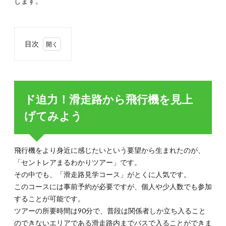
します。
目次
1.
ド迫
力！
滑走
ド迫力！滑走路から飛行機を見上
路か
ら飛
げてみよう
行機
を見
上げ
てみ
飛行機をより身近に感じたいという要望から生まれたのが、
よう
「セントレアまるわかりツアー」です。
2.
その中でも、「滑走路見学コース」がとくに人気です。
風を
このコースには事前予約が必要ですが、個人や少人数でも参加
感じ
なが
することが可能です。
ら過
ツアーの所要時間は90分で、普段は関係者しか立ち入ること
ごす
のできないエリアである滑走路内までバスで入ることができま
スカ