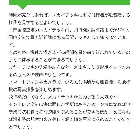
「風
（フ
時間が充分にあれば、スカイデッキに出て飛行機が離着陸する
ー）
の
様子を見学するとよいでしょう。
湯」
中部国際空港のスカイデッキは、飛行機の誘導路までが50mと
5.
国内空港で最も近距離にある展望デッキとして知られていま
時間
す。
があ
そのため、機体が浮き上がる瞬間を目の前で行われているかの
るか
ように体感することができるでしょう。
らこ
そで
また、デッキの先端や左右など、さまざまな撮影ポイントがあ
きる
るのも人気の理由のひとつです。
特別
スマートフォンやカメラで、いろんな場所から離着陸する飛行
な過
ごし
機の写真撮影を楽しめます。
方
飛行機だけでなく、スカイデッキからの眺望も人気です。
セントレア空港は海に面した場所にあるため、夕方になれば伊
勢湾に沈む真っ赤な夕陽を眺めることができるほか、夜になれ
ば滑走路の航空灯火が美しく輝く様を写真に収めることができ
るでしょう。