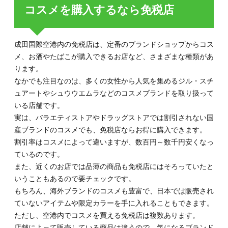
コスメを購入するなら免税店
階
5.
成田
国際
成田国際空港内の免税店は、定番のブランドショップからコス
空港
メ、お酒やたばこが購入できるお店など、さまざまな種類があ
でシ
ります。
ョッ
ピン
なかでも注目なのは、多くの女性から人気を集めるジル・スチ
グを
ュアートやシュウウエムラなどのコスメブランドを取り扱って
楽し
いる店舗です。
もう
実は、バラエティストアやドラッグストアでは割引されない国
産ブランドのコスメでも、免税店ならお得に購入できます。
割引率はコスメによって違いますが、数百円～数千円安くなっ
ているのです。
また、近くのお店では品薄の商品も免税店にはそろっていたと
いうこともあるので要チェックです。
もちろん、海外ブランドのコスメも豊富で、日本では販売され
ていないアイテムや限定カラーを手に入れることもできます。
ただし、空港内でコスメを買える免税店は複数あります。
店舗によって販売している商品は違うので、気になるブランド