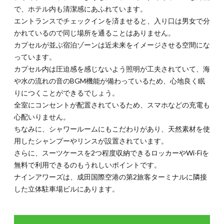
店
で、ホテル内も清潔感にあふれています。
エントランスでチェックインを済ませると、入り口は男女で分
3.
かれているので同じ場所を通ることはありません。
デー
トに
カプセルが並ぶ宿泊ゾーンは近未来をイメージさせる空間にな
もお
っています。
すす
カプセル内は圧迫感を感じないよう照明が工夫されていて、海
めな
展望
や水の流れの音のBGM機能が備わっているため、心地良く眠
デッ
りにつくことができるでしょう。
キ
全室にコンセントが配置されているため、スマホなどの充電も
4.
心配いりません。
美味
ちなみに、シャワールームにもこだわりがあり、天然素材を使
しい
用したシャンプーやリンスが設置されています。
スイ
ーツ
さらに、スーツケースを2つ程度収納できるロッカーやWi-Fiを
を購
無料で利用できるのもうれしいポイントです。
入し
ナインアワーズは、成田国際空港の第2旅客ターミナルに隣接
たい
なら
した立体駐車場ビルにあります。
第2
ター
ミナ
ル4