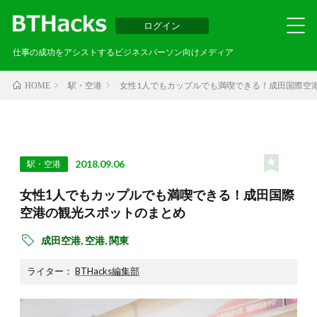
ログイン
仕事の成功をアシストするビジネスパーソン向けメディア
駅・空港
女性1人でもカップルでも満喫できる！成田国際空
HOME
2018.09.06
駅・空港
女性1人でもカップルでも満喫できる！成田国際
空港の観光スポットのまとめ
成田空港,
空港,
関東
ライター：
BTHacks編集部