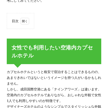
考にしてみてください。
目次
1.
女性
でも
利用
女性でも利用したい空港内カプセ
した
い空
ルホテル
港内
カプ
セル
ホテ
カプセルホテルというと格安で宿泊することはできるものの、
ル
あまりきれいではないというイメージを持つ人がいるかもしれ
2.
ません。
コス
しかし、成田国際空港にある「ナインアワーズ」は違います。
メを
購入
空港内のカプセルホテルでありながら、おしゃれな外観で女性
する
1人でも利用しやすいのが特徴です。
なら
デザイナーズホテルのようなシンプルでスタイリッシュな外観
免税