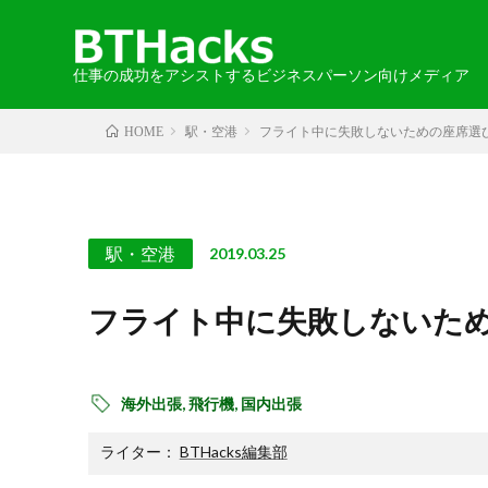
仕事の成功をアシストするビジネスパーソン向けメディア
駅・空港
フライト中に失敗しないための座席選
HOME
カテゴリから探す
エリアから探す
お知らせ
2024-05-30
語学
・北海道・
取材記事
駅・空港
2019.03.25
・中国・四
フライト中に失敗しないた
・北アメリ
海外出張,
飛行機,
国内出張
ライター：
BTHacks編集部