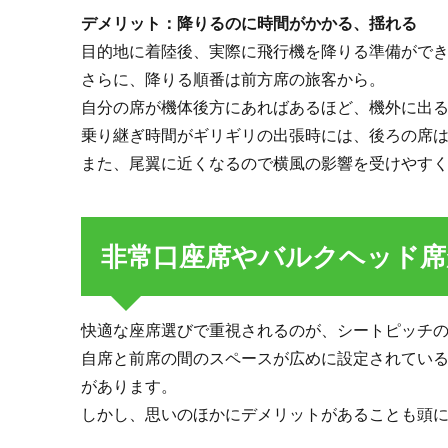
1：非
デメリット：降りるのに時間がかかる、揺れる
常口
目的地に着陸後、実際に飛行機を降りる準備ができ
座席
さらに、降りる順番は前方席の旅客から。
2.2.
自分の席が機体後方にあればあるほど、機外に出
その
2：バ
乗り継ぎ時間がギリギリの出張時には、後ろの席
ルク
また、尾翼に近くなるので横風の影響を受けやす
ヘッ
ド席
3.
非常口座席やバルクヘッド席
機
内
で
快
快適な座席選びで重視されるのが、シートピッチ
適
に
自席と前席の間のスペースが広めに設定されてい
過
があります。
ご
しかし、思いのほかにデメリットがあることも頭
す
た