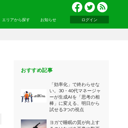
エリアから探す
お知らせ
ログイン
グルメ
北陸
便利ツール
・関西
お知らせ一覧へ >
基礎知識
ウェビナーレポート
ッパ
・アジア
おすすめ記事
「効率化」で終わらせな
い。30・40代マネージャ
ーが生成AIを「思考の相
ニア
・南アメリカ
棒」に変える、明日から
試せる3つの視点
ヨガで睡眠の質が向上す