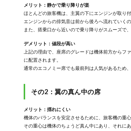
メリット：静かで乗り降りが楽
前の
席
ほとんどの旅客機は、主翼の下にエンジンが取り
エンジンからの排気音は前から後ろへ流れていく
1.2.
その
また、搭乗口から近いので乗り降りがスムーズで
2：翼
の真
デメリット：値段が高い
ん中
上記の理由で、座席のグレードは機体前方からフ
の席
に配置されます。
1.3.
通常のエコノミー席でも最前列は人気があるため
その
3：翼
より
後ろ
その2：翼の真ん中の席
の席
2.
メリット：揺れにくい
非
常
機体のバランスを安定させるために、旅客機の重
口
その重心は機体のちょうど真ん中にあり、それに
座