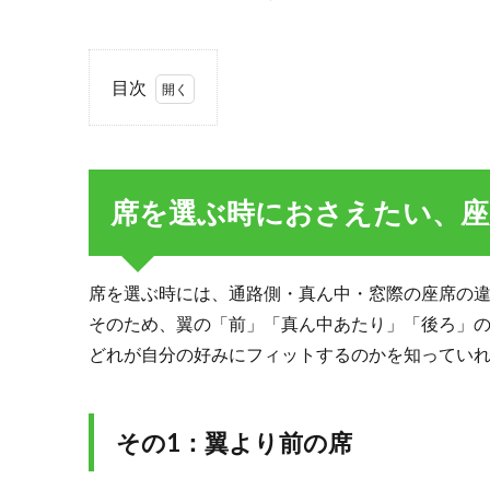
目次
1.
席を
選ぶ
時に
席を選ぶ時におさえたい、座
おさ
えた
い、
座席
席を選ぶ時には、通路側・真ん中・窓際の座席の
と翼
そのため、翼の「前」「真ん中あたり」「後ろ」
の位
どれが自分の好みにフィットするのかを知ってい
置関
係
1.1.
その1：翼より前の席
その
1：翼
より