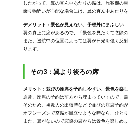
したがって、翼の真ん中あたりの席は、旅客機の
席
や
乗り物酔いが心配な場合には、翼の真ん中あたり
バ
ル
デメリット：景色が見えない、予想外にまぶしい
ク
翼の真上に席があるので、「景色を見たくて窓際
ヘ
ッ
また、巡航中の位置によっては翼が日光を強く反
ド
ります。
席
が
い
い
その3：翼より後ろの席
席
と
は
メリット：並びの座席を予約しやすい、景色を楽
限
通常、座席の予約は前方から埋まっていくので、
ら
そのため、複数人の出張時などで並びの座席予約
な
い
オフシーズンで空席が目立つような時なら、ひとり
2.1.
また、翼がないので窓際の席からは景色を楽しめ
その