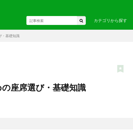
カテゴリから探す
び・基礎知識
東北
駅・空港
・関東
お土産・
・中部・
ヘルスケア
ビジネス
国
・九州・沖縄
・ヨーロ
めの座席選び・基礎知識
カ
・アフリカ
・オセア