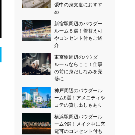
張中の身支度におすす
め
新宿駅周辺のパウダー
ルーム８選！着替え可
やコンセント付もご紹
介
東京駅周辺のパウダー
ルームならここ！仕事
の前に身だしなみを完
璧に
神戸周辺のパウダール
ーム8選！アメニティや
コテの貸し出しもあり
横浜駅周辺パウダール
ーム9選！メイク中に充
電可のコンセント付も