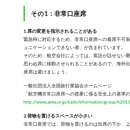
め
の
その1：非常口座席
ア
イ
テ
1.席の変更を指示されることがある
ム3
緊急時に対応するため、非常口座席への着席不可
選
ュニケーションできない者」が含まれています。
3.1.
そのため、航空会社によっては、英語が話せない
その
1：耳
思わぬ席に移動させられることがあるので、海外
栓
座席は避けましょう。
3.2.
その
一般社団法人全国旅行業協会ホームページ
2：マ
「航空機非常口座席への搭乗に係る安全上の基準
スク
http://www.anta.or.jp/kaiin/information/group/h201
3.3.
その
2.荷物を置けるスペースが小さい
3：歯
非常口座席では、荷物を置けるのは自席の下か、
磨き