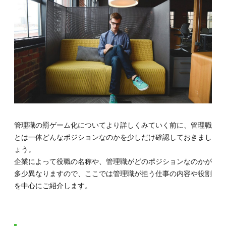
しい
価値
観と
は？
4.1.
4-1.管
理職に
新しい
魅力を
生み出
すこと
の重要
管理職の罰ゲーム化についてより詳しくみていく前に、管理職
性
とは一体どんなポジションなのかを少しだけ確認しておきまし
4.2.
ょう。
4-2.管
理職を
企業によって役職の名称や、管理職がどのポジションなのかが
経た先
多少異なりますので、ここでは管理職が担う仕事の内容や役割
にある
を中心にご紹介します。
キャリ
アパス
の多様
化