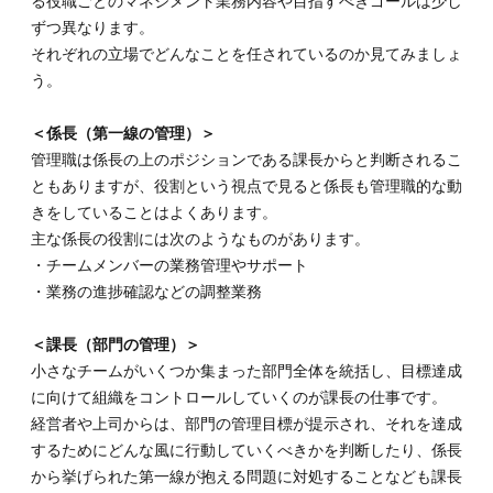
る役職ごとのマネジメント業務内容や目指すべきゴールは少し
クマネ
ずつ異なります。
ジメン
ト：ス
それぞれの立場でどんなことを任されているのか見てみましょ
キル向
う。
上と自
己投資
＜係長（第一線の管理）＞
5.3.
管理職は係長の上のポジションである課長からと判断されるこ
5-3.リ
ともありますが、役割という視点で見ると係長も管理職的な動
ソース
マネジ
きをしていることはよくあります。
メン
主な係長の役割には次のようなものがあります。
ト：仕
・チームメンバーの業務管理やサポート
事を采
配し人
・業務の進捗確認などの調整業務
手不足
に立ち
＜課長（部門の管理）＞
向かう
小さなチームがいくつか集まった部門全体を統括し、目標達成
6.
に向けて組織をコントロールしていくのが課長の仕事です。
「管
理職
経営者や上司からは、部門の管理目標が提示され、それを達成
とは
するためにどんな風に行動していくべきかを判断したり、係長
罰ゲ
から挙げられた第一線が抱える問題に対処することなども課長
ー