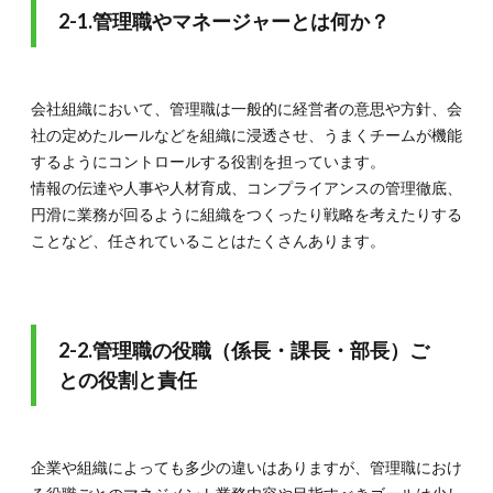
5.
2-1.管理職やマネージャーとは何か？
5.こ
れか
らの
管理
会社組織において、管理職は一般的に経営者の意思や方針、会
職の
サバ
社の定めたルールなどを組織に浸透させ、うまくチームが機能
イバ
するようにコントロールする役割を担っています。
ル術
情報の伝達や人事や人材育成、コンプライアンスの管理徹底、
5.1.
円滑に業務が回るように組織をつくったり戦略を考えたりする
5-1.メ
ことなど、任されていることはたくさんあります。
ンタル
マネジ
メン
ト：自
身と部
2-2.管理職の役職（係長・課長・部長）ご
下の健
康を守
との役割と責任
る
5.2.
5-2.キ
ャリア
企業や組織によっても多少の違いはありますが、管理職におけ
のリス