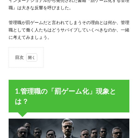
インターナショナルから発売された書籍『罰ゲーム化する管理
職』は大きな反響を呼びました。
管理職が罰ゲームだと言われてしまうその理由とは何か、管理
職として働く人たちはどうサバイブしていくべきなのか、一緒
に考えてみましょう。
目次
1.
1.管
理職
の
1.管理職の「罰ゲーム化」現象と
「罰
ゲー
は？
ム
化」
現象
と
は？
1.1.