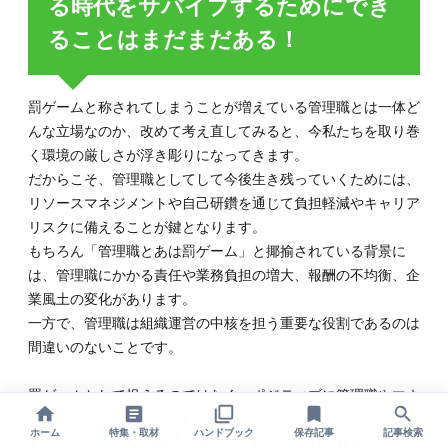
る時代をサバイブするためにでき
ることはまだまだある！
罰ゲームと称されてしまうことが増えている管理職とは一体ど
んな立場なのか、改めて考え直してみると、今私たちを取り巻
く環境の厳しさが浮き彫りになってきます。
だからこそ、管理職としてして今後生き残っていくためには、
リソースマネジメントや自己研鑽を通じて負担軽減やキャリア
リスクに備えることが鍵となります。
もちろん「管理職とあは罰ゲーム」と揶揄されている背景に
は、管理職にかかる責任や業務負担の増大、報酬の不均衡、企
業風土の変化があります。
一方で、管理職は組織運営の中核を担う重要な役割であるのは
間違いのないことです。
罰ゲームとして捉えるのではなく、ポジティブに管理職やマネ
ージャーのあり方を模索するためにも、新たなリーダー像を考
ホーム
特集・取材
ハンドブック
保存記事
記事検索
えなければいけない時代に突入しているのかもしれません。