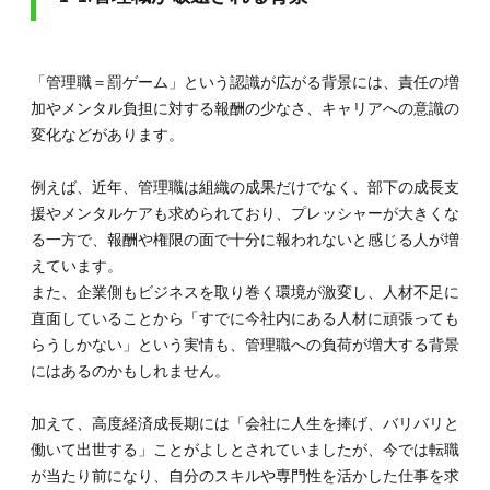
と基
本理
解
2.1.
「管理職＝罰ゲーム」という認識が広がる背景には、責任の増
2-1.管
加やメンタル負担に対する報酬の少なさ、キャリアへの意識の
理職や
変化などがあります。
マネー
ジャー
とは何
例えば、近年、管理職は組織の成果だけでなく、部下の成長支
か？
援やメンタルケアも求められており、プレッシャーが大きくな
2.2.
る一方で、報酬や権限の面で十分に報われないと感じる人が増
2-2.管
えています。
理職の
また、企業側もビジネスを取り巻く環境が激変し、人材不足に
役職
（係
直面していることから「すでに今社内にある人材に頑張っても
長・課
らうしかない」という実情も、管理職への負荷が増大する背景
長・部
にはあるのかもしれません。
長）ご
との役
割と責
加えて、高度経済成長期には「会社に人生を捧げ、バリバリと
任
働いて出世する」ことがよしとされていましたが、今では転職
3.
が当たり前になり、自分のスキルや専門性を活かした仕事を求