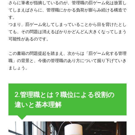
さらに筆者が指摘しているのが、管理職の罰ゲーム化は放置し
職に伴
てしまえばさらに、管理職にかかる負荷が膨らみ続ける構造で
う責任
や業務
す。
量が見
つまり、罰ゲーム化してしまっていることから目を背けたとし
合わな
ても、その問題は消えるばかりかどんどん大きくなってしまう
い
可能性があるのです。
3.3.
3-3.変
この書籍の問題提起を踏まえ、次からは「罰ゲーム化する管理
化する
企業風
職」の背景と、今後の管理職のあり方について掘り下げていき
土とリ
ましょう。
モート
ワーク
の影響
4.
2.管理職とは？職位による役割の
4. こ
れか
違いと基本理解
らの
管理
職に
求め
られ
る新