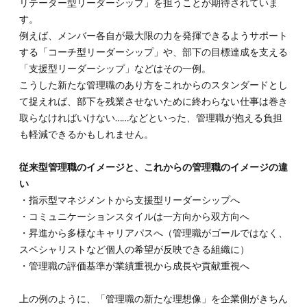
リテーター型リーダーシップ」を担うことが期待されていま
す。
例えば、メンバー各自が最大限の力を発揮できるようサポート
する「コーチ型リーダーシップ」や、部下の目標達成を支える
「支援型リーダーシップ」などはその一例。
こうした新たな管理職のあり方をこれからのスタンダードとし
て捉えれば、部下を残業させないために終わらない仕事は巻き
取らなければいけない……などといった、管理職が抱える負担
も軽減できるかもしれません。
従来型管理職のイメージと、これからの管理職のイメージの違
い
・指示型マネジメントから支援型リーダーシップへ
・コミュニケーションスタイルは一方向から双方向へ
・昇進から多様なキャリアパスへ（管理職がゴールではなく、
スペシャリストなど個人の希望が反映できる組織に）
・管理職の評価基準が業績重視から成長や貢献重視へ
上の例のように、「管理職の新たな理想像」を企業側がきちん