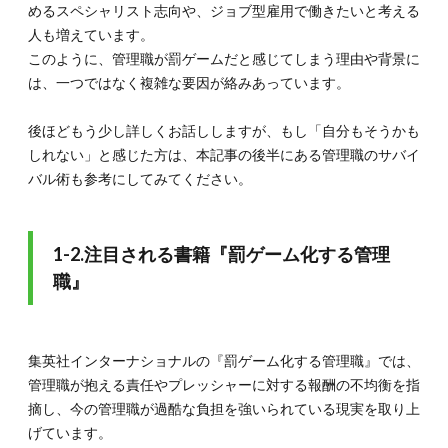
3.な
めるスペシャリスト志向や、ジョブ型雇用で働きたいと考える
ぜ管
人も増えています。
理職
やマ
このように、管理職が罰ゲームだと感じてしまう理由や背景に
ネー
は、一つではなく複雑な要因が絡みあっています。
ジャ
ーが
「罰
後ほどもう少し詳しくお話ししますが、もし「自分もそうかも
ゲー
しれない」と感じた方は、本記事の後半にある管理職のサバイ
ム」
バル術も参考にしてみてください。
と感
じら
れる
の
1-2.注目される書籍『罰ゲーム化する管理
か？
職』
3.1.
3-1.増
大する
プレッ
シャー
集英社インターナショナルの『罰ゲーム化する管理職』では、
と責任
管理職が抱える責任やプレッシャーに対する報酬の不均衡を指
摘し、今の管理職が過酷な負担を強いられている現実を取り上
3.2.
3-2.報
げています。
酬と役