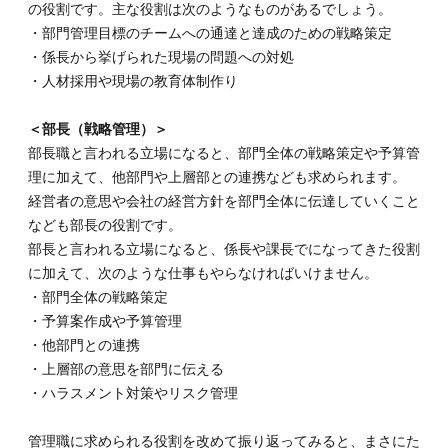
ム」
の役割です。主な役割は次のようなものがあるでしょう。
と言
・部門管理目標のチームへの通達と達成のための戦略策定
われ
・係長から挙げられた現場の問題への対処
る時
代を
・人材採用や現場の教育体制作り
サバ
イブ
＜部長（戦略管理）＞
する
ため
部長職と言われる立場になると、部門全体の戦略策定や予算管
にで
理に加えて、他部門や上層部との連携なども求められます。
きる
経営者の意思や会社の経営方針を部門全体に伝達していくこと
こと
はま
なども部長の役割です。
だま
部長と言われる立場になると、係長や課長でになってきた役割
だあ
に加えて、次のような仕事もやらなければいけません。
る！
・部門全体の戦略策定
・予算案作成や予算管理
・他部門との連携
・上層部の意思を部門に伝える
・ハラスメント対策やリスク管理
管理職に求められる役割を改めて振り返ってみると、まさにた