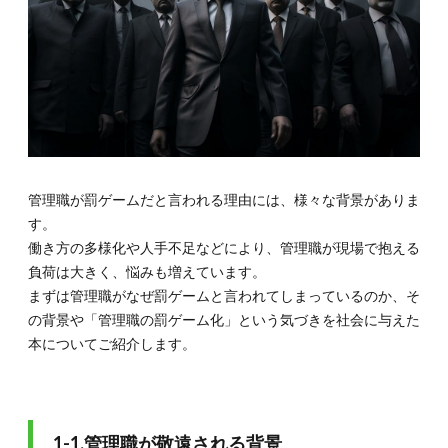
1-1.管
理職が
敬遠さ
れる背
景
1.2.
1-2.注
目され
る書籍
『罰ゲ
管理職が罰ゲームだと言われる理由には、様々な背景がありま
ーム化
する管
す。
理職』
働き方の多様化や人手不足などにより、管理職が現場で抱える
2.
負荷は大きく、悩みも増えています。
2.管
まずは管理職がなぜ罰ゲームと言われてしまっているのか、そ
理職
の背景や「管理職の罰ゲーム化」という気づきを社会に与えた
と
本についてご紹介します。
は？
職位
によ
る役
割の
違い
1-1.管理職が敬遠される背景