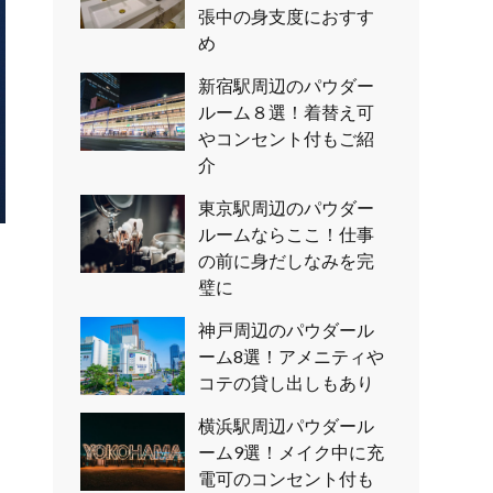
張中の身支度におすす
め
新宿駅周辺のパウダー
ルーム８選！着替え可
やコンセント付もご紹
介
東京駅周辺のパウダー
ルームならここ！仕事
の前に身だしなみを完
。
璧に
的
神戸周辺のパウダール
き
ーム8選！アメニティや
コテの貸し出しもあり
横浜駅周辺パウダール
ーム9選！メイク中に充
電可のコンセント付も