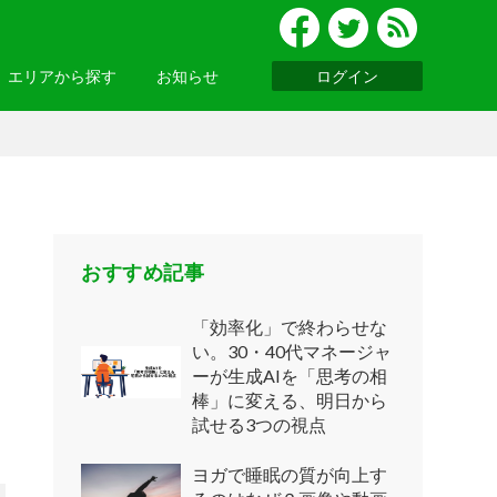
エリアから探す
お知らせ
ログイン
グルメ
北陸
便利ツール
・関西
お知らせ一覧へ >
基礎知識
ウェビナーレポート
ッパ
・アジア
おすすめ記事
「効率化」で終わらせな
い。30・40代マネージャ
ーが生成AIを「思考の相
ニア
・南アメリカ
棒」に変える、明日から
試せる3つの視点
ヨガで睡眠の質が向上す