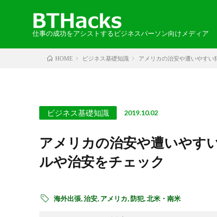
仕事の成功をアシストするビジネスパーソン向けメディア
ビジネス基礎知識
アメリカの治安や遭いやすい
HOME
カテゴリから探す
エリアから探す
お知らせ
2024-05-30
語学
・北海道・
取材記事
ビジネス基礎知識
2019.10.02
・中国・四
アメリカの治安や遭いやすい
ルや治安をチェック
・北アメリ
海外出張,
治安,
アメリカ,
防犯,
北米・南米