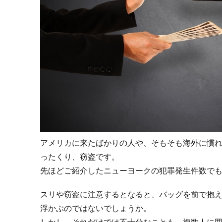
気を
つけ
てお
きた
いこ
と
4.
まと
め：
十分
な対
策と
リサ
アメリカに来たばかりの人や、そもそも海外に慣
ーチ
ったくり、窃盗です。
で安
全な
先ほどご紹介したニューヨークの犯罪発生件数で
海外
出張
スリや窃盗に注意するとなると、バッグを前で抱
を！
浮かぶのではないでしょうか。
しかし、それだけでは不十分なことも。複数人に