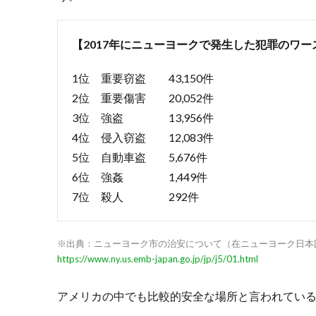
故は
他人
事じ
【2017年にニューヨークで発生した犯罪のワー
ゃな
い!?
1位 重要窃盗 43,150件
2.2.
2位 重要傷害 20,052件
2.2 治
3位 強盗 13,956件
安情
4位 侵入窃盗 12,083件
報も
こま
5位 自動車盗 5,676件
めに
6位 強姦 1,449件
チェ
7位 殺人 292件
ック
を
3.
※出典：ニューヨーク市の治安について（在ニューヨーク日本
3.
https://www.ny.us.emb-japan.go.jp/jp/j5/01.html
出
張
時
アメリカの中でも比較的安全な場所と言われてい
の