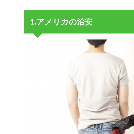
1.ア
メ
リ
1.アメリカの治安
カ
の
治
安
1.1.
1.1 実
際に
巻き
込ま
れや
すい
犯罪
と
は？
1.2.
1.2 慣
れて