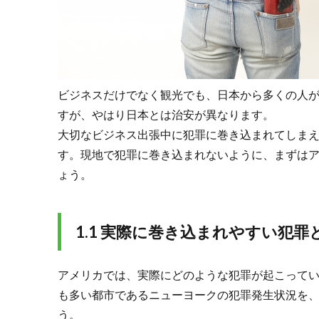
ない
人が
巻き
込ま
れが
ちな
ビジネスだけでなく観光でも、日本から多くの人
犯罪
すが、やはり日本とは治安が異なります。
やト
ラブ
大切なビジネス出張中に犯罪に巻き込まれてしま
ル
す。現地で犯罪に巻き込まれないように、まずは
2.
ょう。
2.事
故・
事件
1.1 実際に巻き込まれやすい犯罪
にも
ご注
意を
アメリカでは、実際にどのような犯罪が起こって
2.1.
も多い都市であるニューヨークの犯罪発生状況を
2.1 交
通事
う。