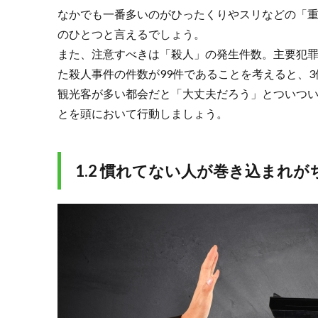
防
なかでも一番多いのがひったくりやスリなどの「
犯
のひとつと言えるでしょう。
対
策
また、注意すべきは「殺人」の発生件数。主要犯
あ
た殺人事件の件数が99件であることを考えると、
れ
観光客が多い都会だと「大丈夫だろう」とついつ
こ
れ
とを頭において行動しましょう。
3.1.
3.1 お
すす
1.2 慣れてない人が巻き込まれ
め防
犯グ
ッズ
をご
紹介
3.2.
3.2 そ
の
他、