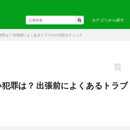
カテゴリから探す
犯罪は？ 出張前によくあるトラブルや治安をチェック
東北
駅・空港
・関東
お土産・
・中部・
ヘルスケア
ビジネス
国
・九州・沖縄
・ヨーロ
犯罪は？ 出張前によくあるトラブ
カ
・アフリカ
・オセア