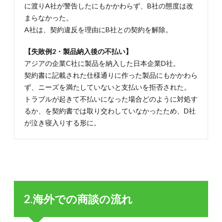
4-1.契
に渡りA社が警告したにもかかわらず、B社の態度は改
約書の
まらなかった。
内容に
厳しい
A社は、契約違反を理由にB社との契約を解除。
アメリ
カ
【失敗例2・製品納入後の不払い】
4.2.
アジアの企業C社に製品を納入した日本企業D社。
4-2.メ
契約書に記載された仕様通りに作った製品にもかかわら
ンツを
ず、ニーズを満たしていないと支払いを拒否された。
重んじ
る中国
トラブルが起きて不払いになった場合どのように対処す
るか、を契約書では取り交わしていなかったため、D社
4.3.
が泣き寝入りする形に。
4-3.独
自の時
間の感
覚に合
わせる
必要が
あるイ
ンド
2.海外での商談の流れ
4.4.
4-4.粘
り強さ