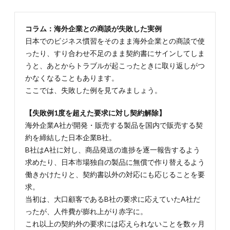
返事す
る
3.5.
コラム：海外企業との商談が失敗した実例
3-5.デ
日本でのビジネス慣習をそのまま海外企業との商談で使
ィスカ
ったり、すり合わせ不足のまま契約書にサインしてしま
ッショ
うと、あとからトラブルが起こったときに取り返しがつ
ンでは
必ず発
かなくなることもあります。
言する
ここでは、失敗した例を見てみましょう。
4.
4.
【失敗例1度を超えた要求に対し契約解除】
【国
海外企業A社が開発・販売する製品を国内で販売する契
別】
約を締結した日本企業B社。
商談
を成
B社はA社に対し、商品発送の進捗を逐一報告するよう
功さ
求めたり、日本市場独自の製品に無償で作り替えるよう
せる
働きかけたりと、契約書以外の対応にも応じることを要
ため
のポ
求。
イン
当初は、大口顧客であるB社の要求に応えていたA社だ
ト
ったが、人件費が膨れ上がり赤字に。
4.1.
これ以上の契約外の要求には応えられないことを数ヶ月