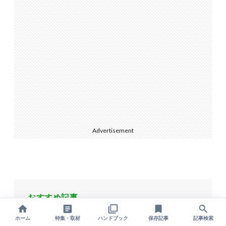
Advertisement
おすすめ記事
ホーム
特集・取材
ハンドブック
保存記事
記事検索
「効率化」で終わらせない。