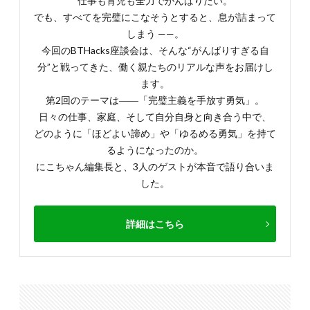
仕事も育児も全力でがんばりたい。
でも、すべてを完璧にこなそうとすると、息が詰まって
しまう ——。
今回のBTHacks座談会は、そんな“がんばりすぎる自
分”と戦ってきた、働く親たちのリアルな声をお届けし
ます。
第2回のテーマは――「完璧主義を手放す勇気」。
日々の仕事、家庭、そして自分自身と向き合う中で、
どのように「ほどよい諦め」や「ゆるめる勇気」を持て
るようになったのか。
にこちゃん編集長と、3人のゲストが本音で語り合いま
した。
詳細はこちら