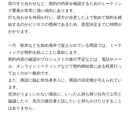
容のすり合わせなど、契約の内容を確認するためのミーティン
際の商
談時
グ要素が非常に強い傾向にあります。
打ち合わせを何回か行い、双方が合意した上で初めて契約を締
2.3.
結するのがビジネスの慣例であるため、意思決定までに時間が
2-3.商
談後の
かかります。
つきあ
い
一方、欧米などを始め海外で捉えられている商談では、ミーテ
3.
ィングが契約を結ぶことに直結します。
3.海
契約内容の確認やプロジェクトの進行予定などは、電話やメー
外企
業と
ル、オンラインミーティングなどで契約締結前にある程度行っ
の商
ておくのが一般的です。
談に
また、商談に臨む担当者本人に、商談の決定権が与えられてい
臨む
とき
ます。
のマ
交渉がうまくいかない場合に、いったん持ち帰り社内で上司と
ナー
協議したり、先方の責任者と話したいと持ちかけたりすること
5つ
はありません。
3.1.
3-1.商
談前に
文化を