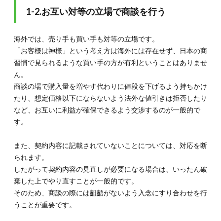
知って
1-2.お互い対等の立場で商談を行う
おく
3.2.
海外では、売り手も買い手も対等の立場です。
3-2.名
刺より
「お客様は神様」という考え方は海外には存在せず、日本の商
コミュ
習慣で見られるような買い手の方が有利ということはありませ
ニケー
ん。
ション
を重視
商談の場で購入量を増やす代わりに値段を下げるよう持ちかけ
する
たり、想定価格以下にならないよう法外な値引きは拒否したり
3.3.
など、お互いに利益が確保できるよう交渉するのが一般的で
3-3.腕
す。
を組み
たくな
ったら
また、契約内容に記載されていないことについては、対応を断
手を組
られます。
む
したがって契約内容の見直しが必要になる場合は、いったん破
3.4.
棄した上でやり直すことが一般的です。
3-4.イ
そのため、商談の際には齟齬がないよう入念にすり合わせを行
エスノ
うことが重要です。
ーをは
っきり