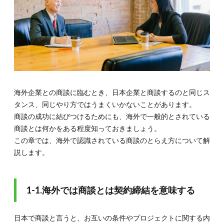
締結を
意味す
る
1.2.
1-2.お
互い対
等の立
場で商
談を行
う
海外企業との商談に臨むとき、日本企業と商談するのと同じス
タンス、同じやり方ではうまくいかないことがあります。
2.
2.海
商談の成功に結びつけるためにも、海外で一般的とされている
外で
商談とは何かをある程度知っておきましょう。
の商
この章では、海外で認識されている商談のとらえ方について解
談の
流れ
説します。
2.1.
2-1.商
談前の
1-1.海外では商談とは契約締結を意味する
準備
2.2.
日本で商談と言うと、お互いの条件やプロジェクトに関する内
2-2.実