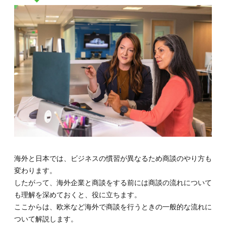
が商談
のカギ
になる
タイ
4.5.
4-5.時
間に厳
しいド
イツ
5.
まと
め：
海外
との
商談
海外と日本では、ビジネスの慣習が異なるため商談のやり方も
はポ
イン
変わります。
トや
したがって、海外企業と商談をする前には商談の流れについて
マナ
も理解を深めておくと、役に立ちます。
ーを
おさ
ここからは、欧米など海外で商談を行うときの一般的な流れに
えて
ついて解説します。
臨も