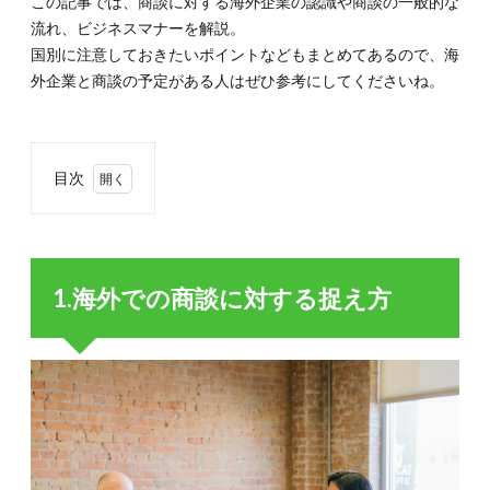
この記事では、商談に対する海外企業の認識や商談の一般的な
流れ、ビジネスマナーを解説。
国別に注意しておきたいポイントなどもまとめてあるので、海
外企業と商談の予定がある人はぜひ参考にしてくださいね。
目次
1.
1.海
外で
の商
1.海外での商談に対する捉え方
談に
対す
る捉
え方
1.1.
1-1.海
外では
商談と
は契約