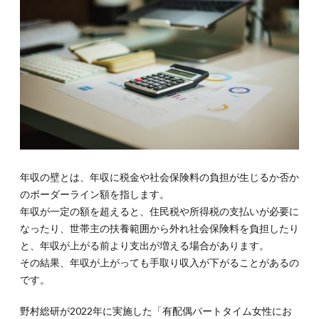
構成
する
2要
素
2.1.
2-1.年
収100
万円超
と123
万円
（103
万円）
超にな
年収の壁とは、年収に税金や社会保険料の負担が生じるか否か
ると税
のボーダーライン額を指します。
金がか
年収が一定の額を超えると、住民税や所得税の支払いが必要に
かる
なったり、世帯主の扶養範囲から外れ社会保険料を負担したり
2.2.
と、年収が上がる前より支出が増える場合があります。
2-2.年
その結果、年収が上がっても手取り収入が下がることがあるの
収106
万円超
です。
と130
万円超
野村総研が2022年に実施した「有配偶パートタイム女性にお
のとき