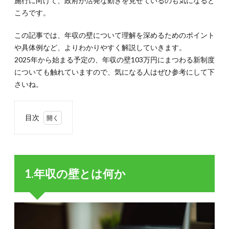
施行に向けて、政府が活発な動きを見せているのも気になると
ころです。
この記事では、年収の壁について理解を深めるためのポイント
や具体例など、よりわかりやすく解説していきます。
2025年から始まる予定の、年収の壁103万円にまつわる新制度
についても触れていますので、気になる人はぜひ参考にして下
さいね。
目次
1.
1.年
収の
壁と
1.年収の壁とは何か
は何
か
2.
2.年
収の
壁を