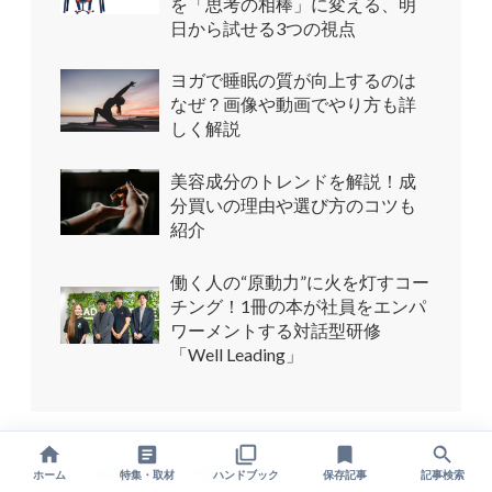
を「思考の相棒」に変える、明
日から試せる3つの視点
ヨガで睡眠の質が向上するのは
なぜ？画像や動画でやり方も詳
しく解説
美容成分のトレンドを解説！成
分買いの理由や選び方のコツも
紹介
働く人の“原動力”に火を灯すコー
チング！1冊の本が社員をエンパ
ワーメントする対話型研修
「Well Leading」
よく読まれている記事
ホーム
特集・取材
ハンドブック
保存記事
記事検索