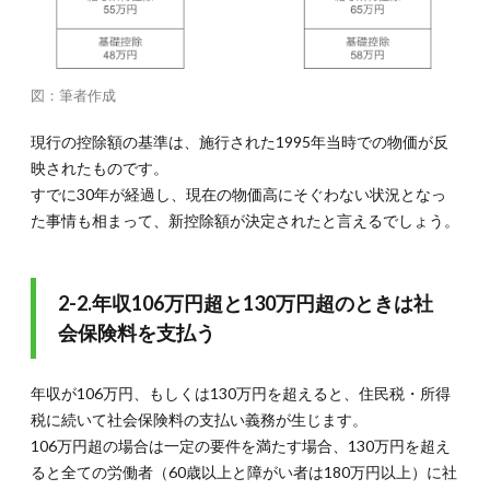
3.106
万円の
壁
4.4.
図：筆者作成
4-
4.130
万円の
現行の控除額の基準は、施行された1995年当時での物価が反
壁
映されたものです。
4.5.
すでに30年が経過し、現在の物価高にそぐわない状況となっ
4-
た事情も相まって、新控除額が決定されたと言えるでしょう。
5.150
万円・
201万
円の壁
2-2.年収106万円超と130万円超のときは社
5.
会保険料を支払う
まと
め：
年収
年収が106万円、もしくは130万円を超えると、住民税・所得
の壁
税に続いて社会保険料の支払い義務が生じます。
とは
106万円超の場合は一定の要件を満たす場合、130万円を超え
暮ら
しに
ると全ての労働者（60歳以上と障がい者は180万円以上）に社
関わ