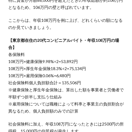
特に賃金が月額88,000円を超えたときの年収総額が約106万円
となるため、106万円の壁と呼ばれています。
ここからは、年収108万円を例に上げ、どれくらいの額になる
のか見ていきましょう。
【東京都在住の20代コンビニアルバイト・年収108万円の場
合】
各保険料
108万円×健康保険9.98%÷2=53,892円
108万円×厚生年金保険18.3%÷2=75,134円
108万円×雇用保険0.06%=6,480円
社会保険料個人負担額合計＝135,506円
※健康保険と厚生年金保険は、算出した額を事業者と労働者で
半額ずつ折半し支払う仕組み
※雇用保険については職種によって料率と事業主の負担割合が
異なるため、個人負担額のみでの計算
社会保険料に加え、年収108万円になったときには2500円の所
得税、15,000円の住民税が発生します。