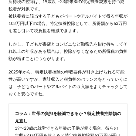
所得税の控除は、19歳以上23歳未満の特定扶養親族を持つ納
税者が対象です。
被扶養者に該当する子どもがパートやアルバイトで得る年収が
103万円以下の場合、特定扶養控除として、所得額から63万円
を差し引いて税負担を軽減できます。
しかし、子どもが書店とコンビニなど勤務先を掛け持ちしてそ
れ以上の年収がある場合は、控除がなくなるため所得税の負担
額が増すことにつながります。
2025年から、特定扶養控除の年収要件が引き上げられる可能
性が高いですが、家計収入と税負担のバランスをとっていくに
は、子どものパートやアルバイトの収入額をよくチェックして
おくと安心ですね。
コラム：世帯の負担を軽減できるか？特定扶養控除額の
見直し
19〜23歳の就労できる年齢の子供が働く場合、彼らの
年収が103万円を超えると特定扶養控除額63万円が受け