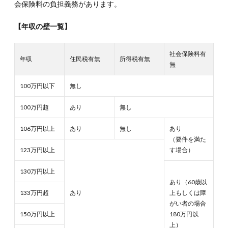
会保険料の負担義務があります。
る税
負担
【年収の壁一覧】
を見
直す
好機
社会保険料有
年収
住民税有無
所得税有無
無
100万円以下
無し
100万円超
あり
無し
106万円以上
あり
無し
あり
（要件を満た
123万円以上
す場合）
130万円以上
あり（60歳以
133万円超
あり
上もしくは障
がい者の場合
150万円以上
180万円以
上）