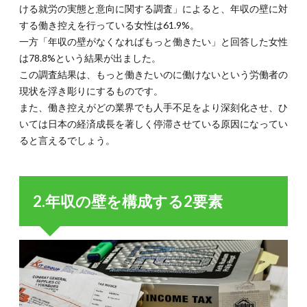
ける就労の実態と意向に関する調査」によると、年収の壁に対
は社会
保険料
する働き控えを行っている女性は61.9%。
を支払
一方「年収の壁がなくなればもっと働きたい」と回答した女性
う
は78.8%という結果が出ました。
3.
この調査結果は、もっと働きたいのに働けないという労働者の
3.年
現状を浮き彫りにするものです。
収の
壁を
また、働き控えがどの業界でも人手不足をより深刻化させ、ひ
理解
いては日本の経済成長を著しく停滞させている原因になってい
する
ると言えるでしょう。
ため
のポ
イン
ト3
つ
2.年収の壁を構成する2要素
3.1.
3-1.社
会保険
被扶養
者適用
外とな
る130
万円の