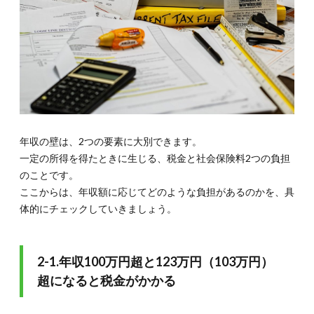
壁に注
意
3.2.
3-2.所
得税の
控除は
子ども
のアル
バイト
額も考
年収の壁は、2つの要素に大別できます。
慮
一定の所得を得たときに生じる、税金と社会保険料2つの負担
3.3.
のことです。
3-3.一
ここからは、年収額に応じてどのような負担があるのかを、具
人暮ら
しの社
体的にチェックしていきましょう。
会人へ
の影響
4.
2-1.年収100万円超と123万円（103万円）
4.お
超になると税金がかかる
さえ
てお
くべ