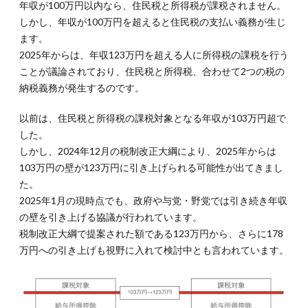
年収が100万円以内なら、住民税と所得税が課税されません。
き5
つの
しかし、年収が100万円を超えると住民税の支払い義務が生じ
年収
ます。
の壁
2025年からは、年収123万円を超える人に所得税の課税を行う
4.1.
ことが議論されており、住民税と所得税、合わせて2つの税の
4-
納税義務が発生するのです。
1.100
万円の
壁
以前は、住民税と所得税の課税対象となる年収が103万円超で
した。
4.2.
しかし、2024年12月の税制改正大綱により、2025年からは
4-
2.103
103万円の壁が123万円に引き上げられる可能性が出てきまし
万円の
た。
壁
2025年1月の現時点でも、政府や与党・野党では引き続き年収
【2025
年より
の壁を引き上げる協議が行われています。
123万
税制改正大綱で提案された額である123万円から、さらに178
円に引
万円への引き上げも視野に入れて検討中とも言われています。
き上げ
予定】
4.3.
4-