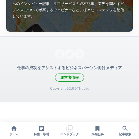
へのインタビュー記事、注目サービスの取材記事、業界を問わずビ
ジネスについて考察するウェビナーなど、様々なコンテンツを配信
しています。
仕事の成功をアシストするビジネスパーソン向けメディア
運営者情報
Copyright 2018 BTHacks
ホーム
特集・取材
ハンドブック
保存記事
記事検索