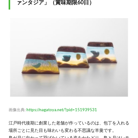
ァンタジア」（賞味期限60日）
画像出典:
https://nagatoya.net/?pid=151939531
江戸時代後期に創業した老舗が作っているのは、包丁を入れる
場所ごとに見た目も味わいも変わる不思議な羊羹です。
鳥が月に向かって羽ばたいている姿をかたどり、鳥と月はレモ