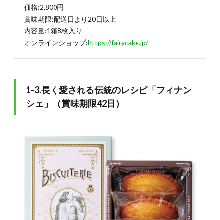
「鹿鳴
価格:2,800円
コーヒ
賞味期限:配送日より20日以上
ー羊
羹」
内容量:1箱8枚入り
（賞味
オンラインショップ:
https://fairycake.jp/
期限
180
日）
2.4.
1-3.長く愛される伝統のレシピ「フィナン
2-4.日
本文化
シェ」（賞味期限42日）
も楽し
めるお
かき
「二十
四節
花」
（賞味
期限
50〜
80
日）
3.