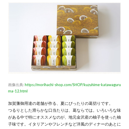
4.4.
4-4.老
舗のあ
んを自
宅で手
軽に
「あん
ペース
ト」
（賞味
期限：
365
日）
5.
画像出典:
https://morihachi-shop.com/SHOP/kuzuhime-katawaguru
ビジ
ma-12.html
ネス
の手
土産
加賀藩御用達の老舗が作る、夏にぴったりの葛切りです。
は経
つるりとした滑らかな口当たりは、葛ならでは。いろいろな味
費で
がある中で特にオススメなのが、地元金沢産の柚子を使った柚
精算
でき
子味です。イタリアンやフレンチなど洋風のディナーのあとに
る