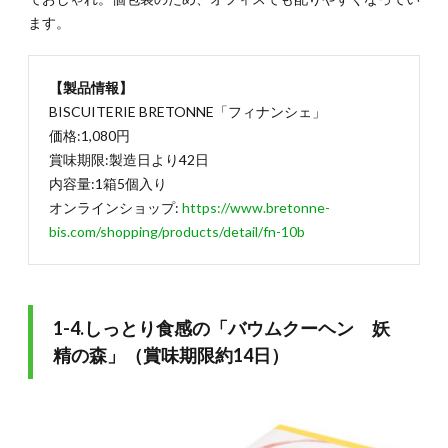
3-2.た
ます。
かがポ
テチと
侮るな
【製品情報】
かれ
「グラ
BISCUITERIE BRETONNE「フィナンシェ」
ンカル
価格:1,080円
ビー」
賞味期限:製造日より42日
（賞味
期限
内容量:1箱5個入り
180
オンラインショップ:
https://www.bretonne-
日）
bis.com/shopping/products/detail/fn-10b
3.3.
3-3.濃
厚な旨
味の
「赤ワ
1-4.しっとり食感の「バウムクーヘン 妖
インに
精の森」（賞味期限約14日）
合う燻
製牡蠣
のオリ
ーブオ
イル漬