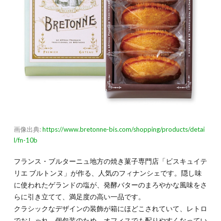
3.お
しゃ
れで
小粋
な変
わり
種系
の手
土産
4つ
3.1.
3-1.食
べる手
が止ま
画像出典:
https://www.bretonne-bis.com/shopping/products/detai
らない
l/fn-10b
「料亭
のちり
めんナ
フランス・ブルターニュ地方の焼き菓子専門店「ビスキュイテ
ッツ」
リエ ブルトンヌ」が作る、人気のフィナンシェです。隠し味
（賞味
に使われたゲランドの塩が、発酵バターのまろやかな風味をさ
期限
30
らに引き立てて、満足度の高い一品です。
日）
クラシックなデザインの装飾が箱にほどこされていて、レトロ
でおしゃれ。個包装のため、オフィスでも配りやすくなってい
3.2.