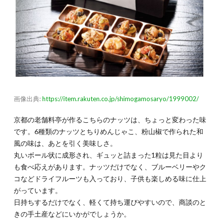
画像出典:
https://item.rakuten.co.jp/shimogamosaryo/1999002/
京都の老舗料亭が作るこちらのナッツは、ちょっと変わった味
です。6種類のナッツとちりめんじゃこ、粉山椒で作られた和
風の味は、あとを引く美味しさ。
丸いボール状に成形され、ギュッと詰まった1粒は見た目より
も食べ応えがあります。ナッツだけでなく、ブルーベリーやク
コなどドライフルーツも入っており、子供も楽しめる味に仕上
がっています。
日持ちするだけでなく、軽くて持ち運びやすいので、商談のと
きの手土産などにいかがでしょうか。