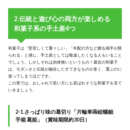
ジャム
「収穫
の恵み
2.伝統と遊び心の両方が楽しめる
プレミ
アムジ
和菓子系の手土産4つ
ャム
」（賞
味期限
約360
和菓子は「堅苦しくて重々しい」「年配の方など贈る相手が限
日）
られる」と感じ、手土産としては敬遠したくなる人もいること
4.3.
でしょう。しかしそれは勿体無いというもの！最近の和菓子
4-3.濃
は、モダンさと伝統が融合したすてきなものが多く、選ぶのに
厚な味
迷ってしまうほどです。
わいが
やみつ
この章では、おしゃれで若い方にも喜ばれそうな和菓子を見て
きな
いきましょう。
「卵を
味わう
マヨネ
ーズ」
2-1.さっぱり味の葛切り「片輪車蒔絵螺鈿
（賞味
手箱 葛姫」（賞味期限約30日）
期限：
365
日）