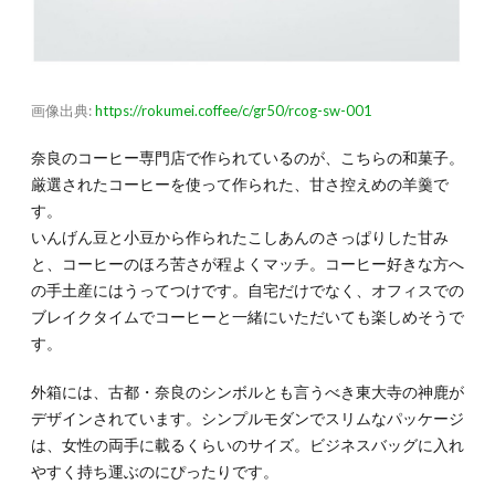
画像出典:
https://rokumei.coffee/c/gr50/rcog-sw-001
奈良のコーヒー専門店で作られているのが、こちらの和菓子。
厳選されたコーヒーを使って作られた、甘さ控えめの羊羹で
す。
いんげん豆と小豆から作られたこしあんのさっぱりした甘み
と、コーヒーのほろ苦さが程よくマッチ。コーヒー好きな方へ
の手土産にはうってつけです。自宅だけでなく、オフィスでの
ブレイクタイムでコーヒーと一緒にいただいても楽しめそうで
す。
外箱には、古都・奈良のシンボルとも言うべき東大寺の神鹿が
デザインされています。シンプルモダンでスリムなパッケージ
は、女性の両手に載るくらいのサイズ。ビジネスバッグに入れ
やすく持ち運ぶのにぴったりです。