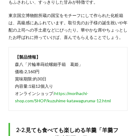
もふさわしい、すっきりした甘みが特徴です。
6.
日持
東京国立博物館所蔵の国宝をモチーフにして作られた化粧箱
ちす
は、高級感にあふれています。取引先のお子様の誕生祝いや年
る手
配の上司への手土産などにぴったり。華やかな席やちょっとし
土産
で相
たお呼ばれに持っていけば、喜んでもらえることでしょう。
手に
気配
り
【製品情報】
を！
森八「片輪車蒔絵螺鈿手箱 葛姫」
価格:2,160円
賞味期限:約30日
内容量:1箱12個入り
オンラインショップ:
https://morihachi-
shop.com/SHOP/kuzuhime-katawaguruma-12.html
2-2.見ても食べても楽しめる羊羹「羊羹フ