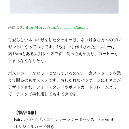
期限約
30
日）
2.2.
画像出典:
https://fairycake.jp/collections/biscuit
2-2.見
ても食
べても
可愛らしいネコの形をしたクッキーは、ネコ好きな方へのプレ
楽しめ
ゼントにうってつけです。1枚ずつ手作りされたクッキーは、
る羊羹
約16cmもある大判サイズです。食べ応えがあり、コーヒーが
「羊羹
ファン
止まらなくなりそう。
タジ
ア」
ポストカードがセットになっているので、一言メッセージを添
（賞味
期限
えて贈るのもオススメです。おしゃれなパッケージにもネコが
60
デザインされ、フォトスタンドやポストカードフレームとし
日）
て、デスクで再利用してもすてきです。
2.3.
2-3.コ
ーヒー
【製品情報】
のお供
Fairycake Fair「ネコクッキーレターボックス For you!
にぴっ
たりな
オリジナルカード付き」