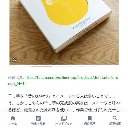
画像出典:
https://tatumaun.jp/onlineshop/products/detail.php?pro
duct_id=14
干し芋を「昔のおやつ」とイメージする人は多いことでしょ
う。しかしこちらの干し芋の完成度の高さは、スイーツと呼べ
るほど。厳選された原材料を使い、手作業で仕上げられた干し
芋は、噛めば噛むほど甘みが口の中に広がります。
栄養豊富なおやつとしてだけでなく、お酒のおつまみとしても
ホーム
特集・取材
ハンドブック
保存記事
記事検索