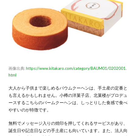
け」
（賞味
期限
90
日）
3.4.
3-4.ま
るでス
イーツ
「初め
ての熟
成ほし
画像出典:
https://www.kitakaro.com/category/BAUM01/0202001.
いもア
html
ソー
ト」
（賞味
大人から子供まで楽しめるバウムクーヘンは、手土産の定番と
期限
も言えるかもしれません。小樽の洋菓子店、北菓楼がプロデュ
30
ースするこちらのバームクーヘンは、しっとりした食感で食べ
日〜）
やすいのが特徴です。
4.
4.長
無料でメッセージ入りの焼印を押してくれるサービスがあり、
期間
誕生日や記念日などの手土産にも向いています。また、法人向
日持
ちす