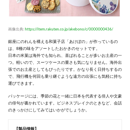
画像出典:
https://item.rakuten.co.jp/akebono/c/0000000436/
銀座にのれんを構える和菓子店「あけぼの」が作っているの
は、8種の味をアソートしたおかきのセットです。
日本の米菓は海外でも知られ、喜ばれることが多いお土産の一
つ。軽いので、スーツケースの重さも気になりません。海外出
張でのお土産としてもぴったりです。かなり長く日持ちするの
で、飛行機を何回も乗り継ぐような遠方の出張にも気軽に持ち
運びできます。
パッケージには、季節の花と一緒に日本を代表する俳人や文豪
の俳句が書かれています。ビジネスブレイクのときなど、会話
のきっかけにしてみてはいかがでしょうか。
【製品情報】