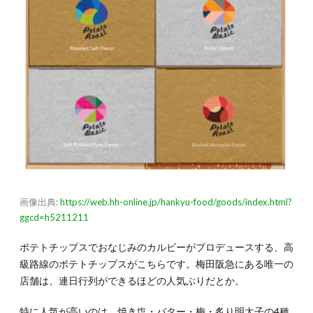
画像出典:
https://web.hh-online.jp/hankyu-food/goods/index.html?
ggcd=h5211211
ポテトチップスでおなじみのカルビーがプロデュースする、高
級路線のポテトチップスがこちらです。梅田阪急にある唯一の
店舗は、連日行列ができるほどの人気ぶりだとか。
特に人気が高いのは、焼き塩・バター・梅・炙り明太子の4種