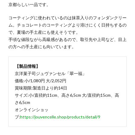
統のレ
京都らしい一品です。
シピ
「フィ
コーティングに使われているのは抹茶入りのフォンダンクリー
ナンシ
ェ」
ム。チョコレートのコーティングより溶けにくく日持ちするの
（賞味
で、夏場の手土産にも使えそうです。
期限
手頃な値段ながら高級感があるので、取引先や上司など、目上
42
日）
の方への手土産にも向いています。
1.4.
1-4.し
【製品情報】
っとり
食感の
京洋菓子司ジュヴァンセル「翠一福」
「バウ
価格:小/1,080円 大/2,052円
ムクー
賞味期限:製造日より約14日
ヘン
妖精の
サイズ:小/直径約11cm、高さ6,5cm 大/直径約15cm、高
森」
さ6,5cm
（賞味
オンラインショッ
期限約
14
プ:
https://jouvencelle.shop/products/detail/9
日）
2.