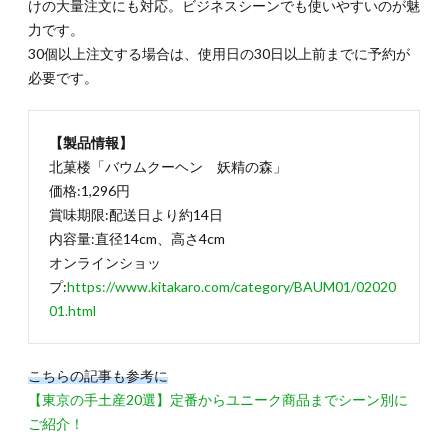
けの大量注文にも対応。ビジネスシーンでも使いやすいのが魅
る瓶
力です。
詰め
30個以上注文する場合は、使用日の30日以上前までに予約が
系の
手土
必要です。
産4
つ
4.1.
【製品情報】
4-1.ハ
北菓楼「バウムクーヘン 妖精の森」
ーバリ
価格:1,296円
ウムの
賞味期限:配送日より約14日
ような
美しさ
内容量:直径14cm、高さ4cm
「フラ
オンラインショッ
ワーゼ
プ:
https://www.kitakaro.com/category/BAUM01/02020
リー」
（賞味
01.html
期限
30
日）
こちらの記事も参考に
4.2.
【東京の手土産20選】定番からユニーク商品までシーン別に
4-2.果
ご紹介！
物その
ものの