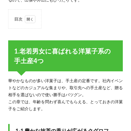
目次
1.
1.老
若男
女に
1.老若男女に喜ばれる洋菓子系の
喜ば
れる
手土産4つ
洋菓
子系
の手
土産
華やかなものが多い洋菓子は、手土産の定番です。社内イベン
4つ
トなどのカジュアルな集まりや、取引先への手土産など、贈る
1.1.
相手を選ばないので使い勝手はバツグン。
1-1.豊
この章では、年齢を問わず喜んでもらえる、とっておきの洋菓
かな抹
茶の香
子をご紹介します。
りが広
がるク
グロフ
「翠一
1-1.豊かな抹茶の香りが広がるクグロフ