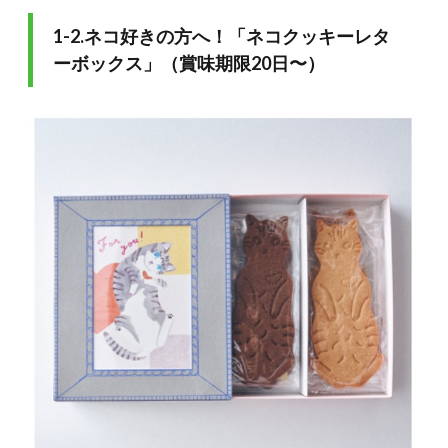
2.伝
統と
1-2.ネコ好きの方へ！「ネコクッキーレタ
遊び
ーボックス」（賞味期限20日〜）
心の
両方
が楽
しめ
る和
菓子
系の
手土
産4
つ
2.1.
2-1.さ
っぱり
味の葛
切り
「片輪
車蒔絵
螺鈿手
箱 葛
姫」
（賞味