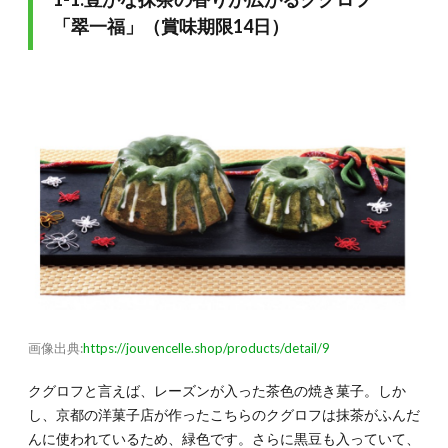
福」
「翠一福」（賞味期限14日）
（賞味
期限
14
日）
1.2.
1-2.ネ
コ好き
の方
へ！
「ネコ
クッキ
ーレタ
ーボッ
クス」
（賞味
期限
20
画像出典:
https://jouvencelle.shop/products/detail/9
日〜）
1.3.
クグロフと言えば、レーズンが入った茶色の焼き菓子。しか
1-3.長
し、京都の洋菓子店が作ったこちらのクグロフは抹茶がふんだ
く愛さ
んに使われているため、緑色です。さらに黒豆も入っていて、
れる伝