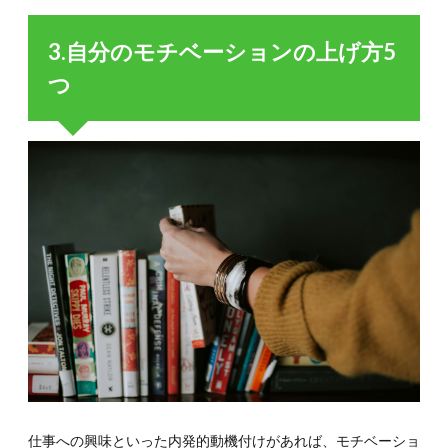
スクを
見直し
3.自分のモチベーションの上げ方5
てやる
気を出
つ
せるま
で細分
化する
5.2.
5-2.や
る気が
出る時
間帯を
把握す
る
5.3.
5-3.や
るべき
行動を
ルーテ
ィンに
組み込
む
仕事への興味といった内発的動機付けがあれば、モチベーショ