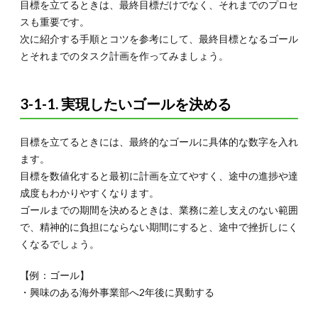
5-5. 自
目標を立てるときは、最終目標だけでなく、それまでのプロセ
分の進
スも重要です。
歩を可
次に紹介する手順とコツを参考にして、最終目標となるゴール
視化す
る
とそれまでのタスク計画を作ってみましょう。
6.
モチ
3-1-1. 実現したいゴールを決める
ベー
ショ
ンの
上げ
目標を立てるときには、最終的なゴールに具体的な数字を入れ
方を
ます。
工夫
目標を数値化すると最初に計画を立てやすく、途中の進捗や達
して
やる
成度もわかりやすくなります。
気向
ゴールまでの期間を決めるときは、業務に差し支えのない範囲
上！
で、精神的に負担にならない期間にすると、途中で挫折しにく
仕事
で成
くなるでしょう。
果を
出そ
【例：ゴール】
う
・興味のある海外事業部へ2年後に異動する