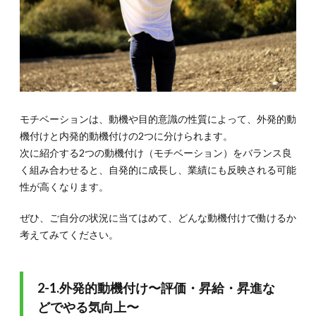
るため
にやる
べきこ
とを書
き出す
3.1.3.
3-1-3.小
さなス
モチベーションは、動機や目的意識の性質によって、外発的動
テップ
まで細
機付けと内発的動機付けの2つに分けられます。
分化す
次に紹介する2つの動機付け（モチベーション）をバランス良
る
く組み合わせると、自発的に成長し、業績にも反映される可能
3.2.
性が高くなります。
3-2.
【メリ
ぜひ、ご自分の状況に当てはめて、どんな動機付けで働けるか
ハリ】
オンと
考えてみてください。
オフの
バラン
スを取
る
2-1.外発的動機付け〜評価・昇給・昇進な
どでやる気向上〜
3.3.