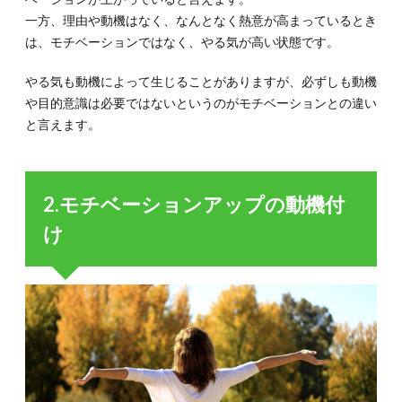
つ
一方、理由や動機はなく、なんとなく熱意が高まっているとき
3.1.
は、モチベーションではなく、やる気が高い状態です。
3-1.
【目標
やる気も動機によって生じることがありますが、必ずしも動機
設定】
や目的意識は必要ではないというのがモチベーションとの違い
ゴール
に到達
と言えます。
するた
めにタ
スクを
細分化
2.モチベーションアップの動機付
する
け
3.1.1.
3-1-1. 実
現した
いゴー
ルを決
める
3.1.2.
3-1-2. ゴ
ールに
到達す