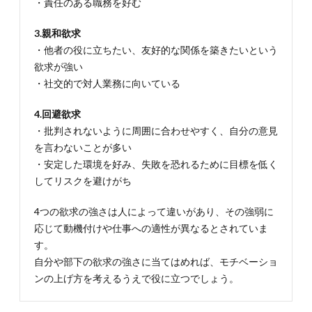
定する
・責任のある職務を好む
4.2.
3.親和欲求
4-2.言
・他者の役に立ちたい、友好的な関係を築きたいという
葉や報
酬で感
欲求が強い
謝を伝
・社交的で対人業務に向いている
える
4.3.
4.回避欲求
4-3.チ
・批判されないように周囲に合わせやすく、自分の意見
ームの
を言わないことが多い
コミュ
ニケー
・安定した環境を好み、失敗を恐れるために目標を低く
ション
してリスクを避けがち
を活性
化させ
4つの欲求の強さは人によって違いがあり、その強弱に
る
応じて動機付けや仕事への適性が異なるとされていま
4.4.
す。
4-4.チ
ームメ
自分や部下の欲求の強さに当てはめれば、モチベーショ
ンバー
ンの上げ方を考えるうえで役に立つでしょう。
の自主
性を尊
重する