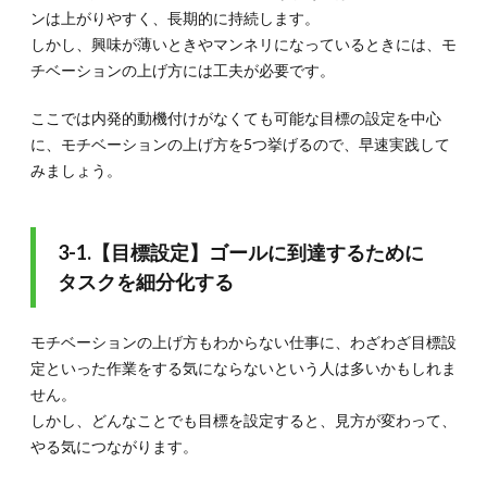
5.4.
ンは上がりやすく、長期的に持続します。
5-4.業
しかし、興味が薄いときやマンネリになっているときには、モ
務をゲ
ーム感
チベーションの上げ方には工夫が必要です。
覚でこ
なす
ここでは内発的動機付けがなくても可能な目標の設定を中心
5.4.1.
5-
に、モチベーションの上げ方を5つ挙げるので、早速実践して
4-1.
みましょう。
「Habitica」
5.4.2.
5-4-2.
3-1.【目標設定】ゴールに到達するために
「褒め
手帳：
タスクを細分化する
自分を
褒める
タスク
モチベーションの上げ方もわからない仕事に、わざわざ目標設
管理
定といった作業をする気にならないという人は多いかもしれま
帳」
せん。
5.4.3.
5-4-3.
しかし、どんなことでも目標を設定すると、見方が変わって、
「MissionTodo」
やる気につながります。
5.5.