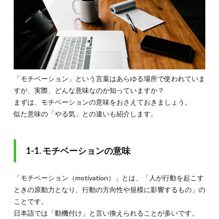
チベー
ション
とやる
気の違
い
2.
2.モ
チベ
「モチベーション」という言葉はあらゆる場所で使われていま
ーシ
すが、実際、どんな意味なのか知っていますか？
ョン
まずは、モチベーションの意味をおさえておきましょう。
アッ
プの
似た意味の「やる気」との違いも紹介します。
動機
付け
2.1.
1-1. モチベーションの意味
2-1.外
発的動
機付
「モチベーション（motivation）」とは、「人が行動を起こす
け〜評
ときの原動力となり、行動の方向性や規模に影響するもの」の
価・昇
給・昇
ことです。
進など
日本語では「動機付け」と言い換えられることが多いです。
でやる