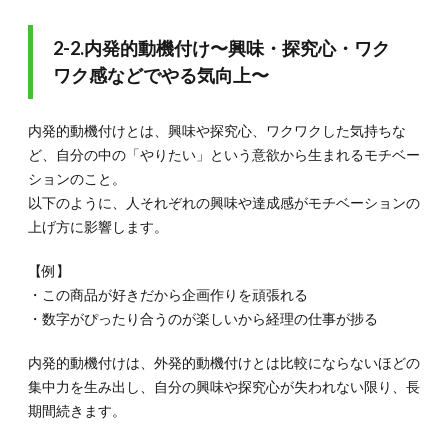
4.5.
2-2.内発的動機付け〜興味・探究心・ワク
4-5.失
敗を恐
ワク感などでやる気向上〜
れずや
る気を
出せる
内発的動機付けとは、興味や探究心、ワクワクした気持ちな
環境を
ど、自分の中の「やりたい」という意欲から生まれるモチベー
作る
ションのこと。
5.
以下のように、人それぞれの興味や達成感がモチベーションの
5.モ
上げ方に影響します。
チベ
ーシ
ョン
【例】
やや
・この商品が好きだから企画作りを頑張れる
る気
をキ
・数字がぴったり合うのが楽しいから経理の仕事が捗る
ープ
する
内発的動機付けは、外発的動機付けとは比較にならないほどの
方法
集中力を生み出し、自分の興味や探究心が失われない限り、長
5つ
期間続きます。
5.1.
5-1.タ