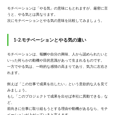
気向
モチベーションは「やる気」の意味にもとれますが、厳密に言
上〜
うと、やる気とは異なります。
2.2.
次にモチベーションとやる気の意味を比較してみましょう。
2-2.内
発的動
機付
け〜興
1-2.モチベーションとやる気の違い
味・探
究心・
ワクワ
モチベーションは、報酬や自分の興味、人から認められたいと
ク感な
どでや
いった何らかの動機や目的意識があって生まれるものです。
る気向
一方でやる気は、一時的な感情の高まりであり、気力に左右さ
上〜
れます。
3.
3.自
例えば「この仕事で成果を出したい」という意欲的な人を見て
分の
みましょう。
モチ
ベー
もし「このプロジェクトで成果を出せば本社に異動できる」な
ショ
ど、
ンの
前向きに仕事に取り組もうとする理由や動機があるなら、モチ
上げ
方5
ベーションが上がっていると言えます。