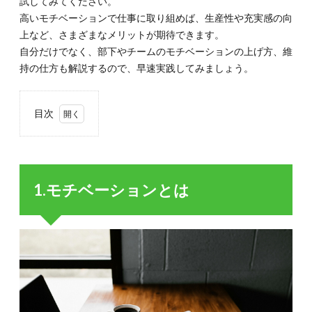
試してみてください。
高いモチベーションで仕事に取り組めば、生産性や充実感の向
上など、さまざまなメリットが期待できます。
自分だけでなく、部下やチームのモチベーションの上げ方、維
持の仕方も解説するので、早速実践してみましょう。
目次
1.
1.モ
チベ
ーシ
1.モチベーションとは
ョン
とは
1.1.
1-1. モ
チベー
ション
の意味
1.2.
1-2.モ