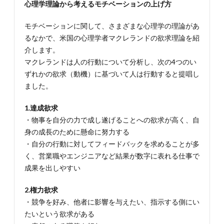
ど】さ
心理学理論から考えるモチベーションの上げ方
まざま
なもの
モチベーションに関して、さまざまな心理学の理論があ
に触れ
るなかで、米国の心理学者マクレランドの欲求理論を紹
て刺激
を受け
介します。
る
マクレランドは人の行動について分析し、次の4つのい
4.
ずれかの欲求（動機）に基づいて人は行動すると提唱し
4.部
ました。
下や
チー
1.達成欲求
ムの
モチ
・物事を自分の力で成し遂げることへの欲求が高く、自
ベー
身の成長のために懸命に努力する
ショ
・自分の行動に対してフィードバックを求めることが多
ンの
上げ
く、営業職やエンジニアなど結果が数字に表れる仕事で
方
成果を出しやすい
4.1.
4-1.短
2.権力欲求
期と長
・競争を好み、他者に影響を与えたい、指示する側にい
期の目
たいという欲求がある
標を設