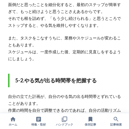
面倒だと思ったことを細分化すると、最初のステップが簡単す
ぎて、もっと続けようと思うことさえあるからです。
それでも根を詰めず、「もう少し続けられる」と思うところで
ストップすると、やる気を維持しやすくなります。
また、タスクをこなすうちに、業務やスケジュールが変わるこ
ともあります。
スケジュールは、一度作成した後、定期的に見直しをするよう
にしましょう。
5-2.やる気が出る時間帯を把握する
自分の立てた計画が、自分のやる気の出る時間帯とずれている
ことがあります。
作業の時間を自分で調整できるのであれば、自分の活動リズム
を意識して、小さなステップを組み込んでみましょう。
例えば、午前中にやる気が出る人は複雑な作業を午前中に組み
ホーム
特集・取材
ハンドブック
保存記事
記事検索