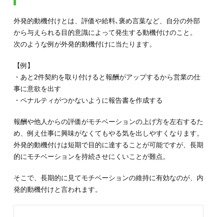
3-3.
【ご褒
美】目
外発的動機付けとは、評価や給料､褒め言葉など、自分の外部
標を達
から与えられる目的意識によって発生する動機付けのこと。
成した
次のような例が外発的動機付けに当たります。
ときの
楽しみ
を決め
【例】
ておく
・あと2件契約を取り付けると報酬がアップするから営業の仕
3.4.
事に意欲を出す
3-4.
・ペナルティがつかないように報告書を作成する
【人と
共有】
報酬や他人からの評価がモチベーションの上げ方を左右するた
ポジテ
ィブな
め、例え仕事に興味がなくてもやる気を出しやすくなります。
考え方
外発的動機付けは短期で目的に達することが可能ですが、長期
の人と
的にモチベーションを持続させにくいことが難点。
話す
3.5.
そこで、長期的に見てモチベーションの維持に有効なのが、内
3-5.
発的動機付けと言われます。
【セミ
ナーや
本な