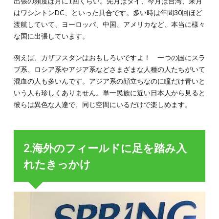
出張の頻度は月に1回くらい。先月はタイ、今月は台湾、来月
重だ
はワシントンDC、といった具合です。多い時は年間30回ほど
から
こそ
渡航していて、ヨーロッパ、中国、アメリカなど、本当に様々
トラ
な国に出張しています。
ブル
を回
例えば、カザフスタンはおもしろいですよ！ 一つの国にスラ
避で
きる
ブ系、ロシア系やアジア系などさまざまな人種の人たちがいて
混血の人も多いんです。アジア系の顔立ちなのに瞳だけ青いと
6.
6.リ
いう人も珍しくありません。単一民族に近い日本人から見ると
スク
彼らは異色な人達で、同じ空間にいるだけで楽しめます。
管理
のコ
ツは
常に
臆病
2.海外のフィールドに足を踏み入
でい
れたきっかけ
るこ
と
7.
【必
見】
いつ