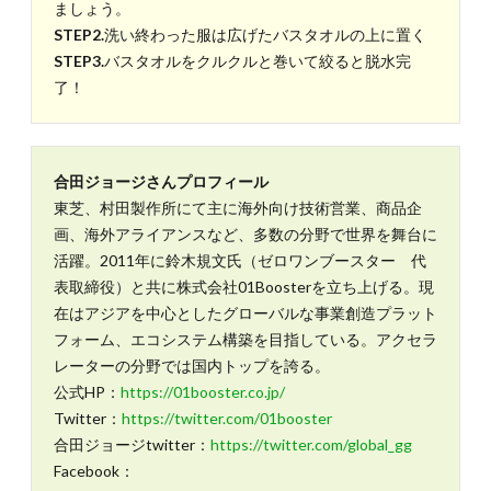
ましょう。
STEP2.
洗い終わった服は広げたバスタオルの上に置く
STEP3.
バスタオルをクルクルと巻いて絞ると脱水完
了！
合田ジョージさんプロフィール
東芝、村田製作所にて主に海外向け技術営業、商品企
画、海外アライアンスなど、多数の分野で世界を舞台に
活躍。2011年に鈴木規文氏（ゼロワンブースター 代
表取締役）と共に株式会社01Boosterを立ち上げる。現
在はアジアを中心としたグローバルな事業創造プラット
フォーム、エコシステム構築を目指している。アクセラ
レーターの分野では国内トップを誇る。
公式HP：
https://01booster.co.jp/
Twitter：
https://twitter.com/01booster
合田ジョージtwitter：
https://twitter.com/global_gg
Facebook：