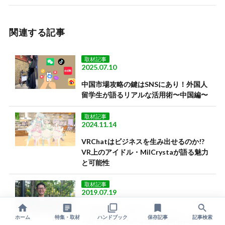
関連する記事
取材記事
2025.07.10
中国市場攻略の鍵はSNSにあり！外国人
留学生が語るリアルな活用術〜中国編〜
取材記事
2024.11.14
VRChatはビジネスを生み出せるのか!?
VR上のアイドル・MilCrystaが語る魅力
と可能性
取材記事
2019.07.19
出張経験は「仕事のエッセンス」 ゲー
ホーム
特集・取材
ハンドブック
保存記事
記事検索
ム好き社長の巧みな海外出張術に迫る