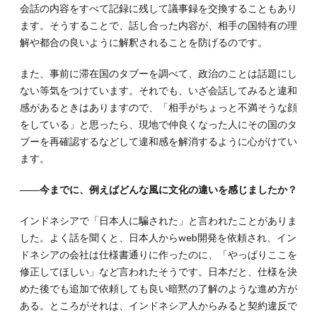
会話の内容をすべて記録に残して議事録を交換することもあり
ます。そうすることで、話し合った内容が、相手の国特有の理
解や都合の良いように解釈されることを防げるのです。
また、事前に滞在国のタブーを調べて、政治のことは話題にし
ない等気をつけています。それでも、いざ会話してみると違和
感があるときはありますので、「相手がちょっと不満そうな顔
をしている」と思ったら、現地で仲良くなった人にその国のタ
ブーを再確認するなどして違和感を解消するように心がけてい
ます。
――今までに、例えばどんな風に文化の違いを感じましたか？
インドネシアで「日本人に騙された」と言われたことがありま
した。よく話を聞くと、日本人からweb開発を依頼され、イン
ドネシアの会社は仕様書通りに作ったのに、「やっぱりここを
修正してほしい」など言われたそうです。日本だと、仕様を決
めた後でも追加で依頼しても良い暗黙の了解のような進め方が
ある。ところがそれは、インドネシア人からみると契約違反で