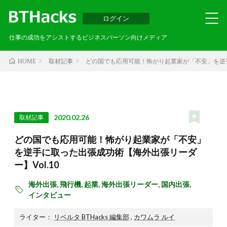
ログイン
仕事の成功をアシストするビジネスパーソン向けメディア
取材記事
どの国でも応用可能！怖がり起業家が「不安」を逆手
HOME
2020.02.26
取材記事
どの国でも応用可能！怖がり起業家が「不安」
を逆手に取った出張成功術【海外出張リーダ
ー】Vol.10
海外出張,
飛行機,
起業,
海外出張リーダー,
国内出張,
インタビュー
ライター：
リベルタ BTHacks 編集部
,
カワムラ ルイ