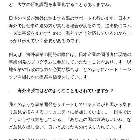
する
ど、大学の研究課題を事業化することもありますね。
コミ
ュニ
日本の企業が海外に進出する際のサポートも行います。日本と
ケー
海外では仕事の進め方が異なる場合があるので、進出後にスム
ショ
ン術
ーズに事業をまわすために、海外でどう対応しているのかをし
っかり伝えていく必要があるのです。
4.
4.飛
行機
例えば、海外事業の開発の際には、日本企業の関係者に現地の
嫌い
事業開発のプログラムに参加していただくことがあります。現
の解
地企業や行政の協力が必要な場合は、どのようにパートナーシ
決策
は
ップを組むかの提案や指導をしています。
「恐
怖」
――海外出張ではどのようなことをされていますか？
の正
体を
我々のような事業開発をサポートしている人達が各国から集ま
知る
こと
り意見交換をするコミュニティに参加しています。「日本では
こういうやり方をしている」「あなたの国の方法もいいね」な
5.
5.怖
ど意見を出し合い、良いと思ったものは取り入れています。
がり
で慎