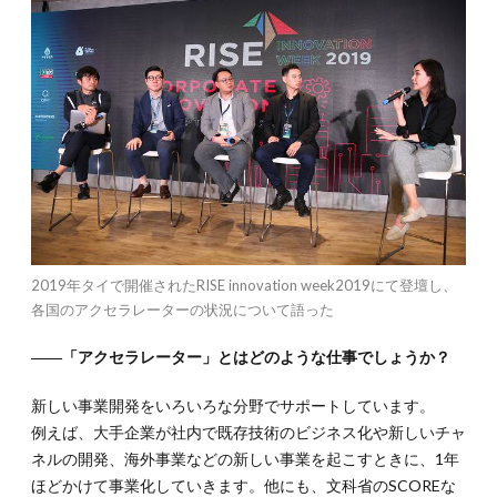
ータ
ー」
と
は？
2.
2.海
外の
フィ
ール
ドに
足を
踏み
入れ
2019年タイで開催されたRISE innovation week2019にて登壇し、
たき
各国のアクセラレーターの状況について語った
っか
け
――「アクセラレーター」とはどのような仕事でしょうか？
3.
3.相
新しい事業開発をいろいろな分野でサポートしています。
手の
ルー
例えば、大手企業が社内で既存技術のビジネス化や新しいチャ
ツを
ネルの開発、海外事業などの新しい事業を起こすときに、1年
徹底
ほどかけて事業化していきます。他にも、文科省のSCOREな
調査