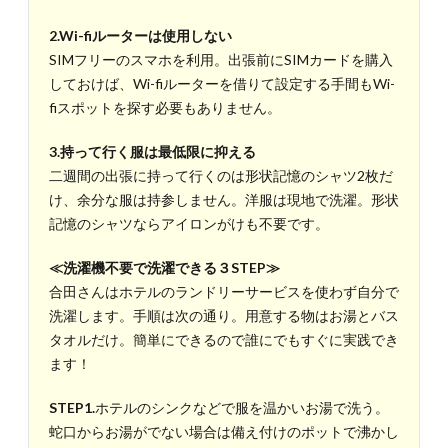
2.Wi-fiルーターは使用しない
SIMフリーのスマホを利用。出張前にSIMカードを購入
しておけば、Wi-fiルーターを借りて設定する手間もWi-
fiスポットを探す必要もありません。
3.持って行く服は最低限に抑える
二週間の出張に持って行くのは形状記憶のシャツ2枚だ
け、余分な服は持参しません。洋服は現地で洗濯。形状
記憶のシャツならアイロンがけも不要です。
≪洗濯機不要で洗濯できる３STEP≫
合田さんはホテルのランドリーサービスを使わず自分で
洗濯します。手順は次の通り。用意する物はお湯とバス
タオルだけ。簡単にできるので誰にでもすぐに実践でき
ます！
STEP1.
ホテルのシンクなどで服を温かいお湯で洗う。
蛇口からお湯がでない場合は備え付けのポットで沸かし