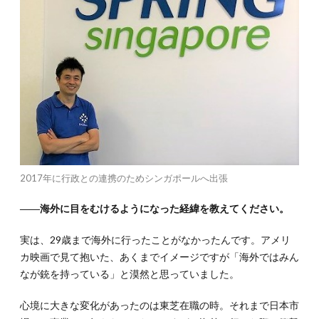
でも
身軽
に海
外出
張に
行け
る秘
訣
2017年に行政との連携のためシンガポールへ出張
――海外に目をむけるようになった経緯を教えてください。
実は、29歳まで海外に行ったことがなかったんです。アメリ
カ映画で見て抱いた、あくまでイメージですが「海外ではみん
なが銃を持っている」と漠然と思っていました。
心境に大きな変化があったのは東芝在職の時。それまで日本市