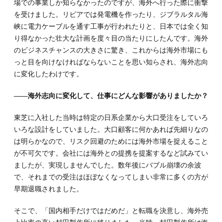
場での事業しか知らなかったのですが、海外へ行った際に衝撃
を受けました。リビアでは発電機を作ったり、ジブラルタル海
峡に電力ケーブルを通す工事が行われたりと、日本では全く知
り得なかった壮大な計画を度々目の当たりにしたんです。海外
のビジネスチャンスの大きさに驚き、これからは海外市場にも
っと目を向けなければならないことを思い知らされ、海外志向
に変化したわけです。
――海外志向に変化して、仕事にどんな影響がありましたか？
東芝に入社した当時は特定の日系企業から大口受注をしていろ
いろな設計をしていました。大口顧客に何かあれば先細りなの
は明らかなので、リスク回避のためには海外市場を捉えること
が不可欠です。会社には海外との提携を提案するなど試みてい
ましたが、実現しませんでした。数年後にバブル崩壊の余波
で、それまでの受注はほぼなくなってしまい非常に多くの方が
早期退職されました。
そこで、「国内相手だけではだめだ」と転職を決意し、海外売