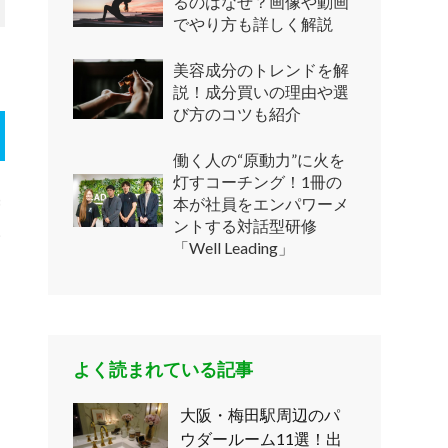
るのはなぜ？画像や動画
でやり方も詳しく解説
美容成分のトレンドを解
説！成分買いの理由や選
び方のコツも紹介
働く人の“原動力”に火を
灯すコーチング！1冊の
本が社員をエンパワーメ
増
ントする対話型研修
い
「Well Leading」
物
よく読まれている記事
大阪・梅田駅周辺のパ
ウダールーム11選！出