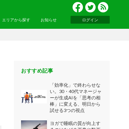
エリアから探す
お知らせ
ログイン
グルメ
北陸
便利ツール
・関西
お知らせ一覧へ >
基礎知識
ウェビナーレポート
ッパ
・アジア
おすすめ記事
「効率化」で終わらせな
い。30・40代マネージャ
ーが生成AIを「思考の相
ニア
・南アメリカ
棒」に変える、明日から
試せる3つの視点
ヨガで睡眠の質が向上す