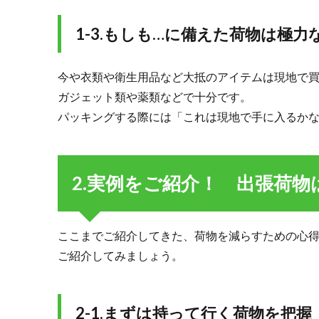
2-2.
工夫
1-3.もしも…に備えた荷物は極力
した
ポイ
ント
今や衣類や衛生用品など大抵のアイテムは現地で
3.
ガジェット類や薬類などで十分です。
3.オ
パッキングする際には「これは現地で手に入るか
ス
ス
メ
の
2.実例をご紹介！ 出張荷
海
外
出
張
ここまでご紹介してきた、荷物を減らすための心
ア
ご紹介してみましょう。
イ
テ
ム
2-1.まずは持って行く荷物を把握
3.1.