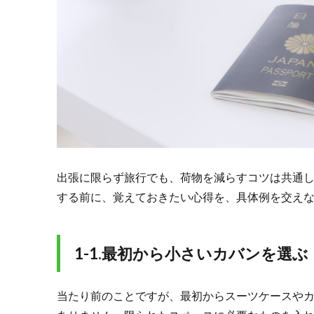
を選
ぶ
1.2.
1-2.
パッ
キン
グツ
ール
はシ
ンプ
ルに
出張に限らず旅行でも、荷物を減らすコツは共通
1.3.
する前に、覚えておきたい心得を、具体例を交え
1-3.
もし
も…
に備
1-1.最初から小さいカバンを選ぶ
えた
荷物
は極
当たり前のことですが、最初からスーツケースや
力な