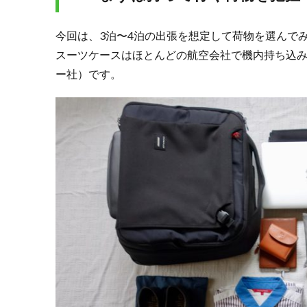
3-1.
スー
今回は、3泊〜4泊の出張を想定して荷物を選んで
ツケ
ース
スーツケースはほとんどの航空会社で機内持ち込み可
を整
ー社）です。
理す
るた
めの
アイ
テム
3.2.
3-2.
機内
に持
ち込
む荷
物
3.3.
3-3.
チリ