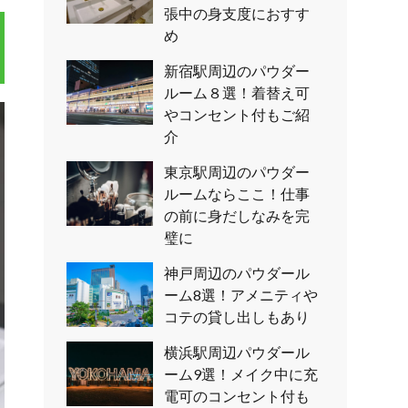
張中の身支度におすす
め
新宿駅周辺のパウダー
ルーム８選！着替え可
やコンセント付もご紹
介
東京駅周辺のパウダー
ルームならここ！仕事
の前に身だしなみを完
璧に
神戸周辺のパウダール
ーム8選！アメニティや
コテの貸し出しもあり
横浜駅周辺パウダール
ーム9選！メイク中に充
電可のコンセント付も