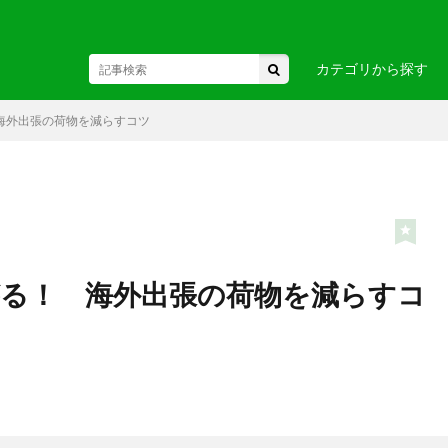
カテゴリから探す
海外出張の荷物を減らすコツ
東北
駅・空港
・関東
お土産・
・中部・
ヘルスケア
ビジネス
国
・九州・沖縄
・ヨーロ
がる！ 海外出張の荷物を減らすコ
カ
・アフリカ
・オセア