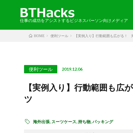
仕事の成功をアシストするビジネスパーソン向けメディア
便利ツール
【実例入り】行動範囲も広がる！ 
HOME
カテゴリから探す
エリアから探す
お知らせ
2024-05-30
語学
・北海道・
取材記事
便利ツール
2019.12.06
・中国・四
【実例入り】行動範囲も広
ツ
・北アメリ
海外出張,
スーツケース,
持ち物,
パッキング