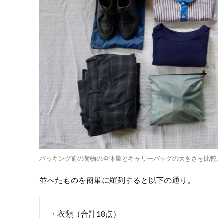
も積
もれ
ば山
とな
る…
軽量
化の
ため
の置
き換
えア
イテ
ム
4.
4.海
パッキング前の荷物の全体量とキャリーバッグの大きさを比較
外
出
並べたものを簡単に羅列すると以下の通り。
張
の
荷
・衣類（合計18点）
物