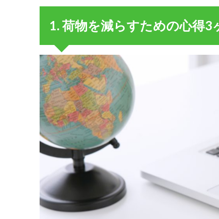
荷
物
1. 荷物を減らすための心得3
を
減
ら
す
た
め
の
心
得3
ヶ
条
1.1.
1-1.
最初
から
小さ
いカ
バン