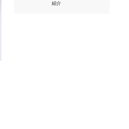
紹介
介
は