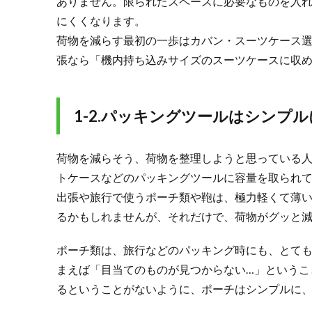
ありません。限られたスペースに必要なものを入
くす
にくくなります。
2.
2.
実例を
荷物を減らす最初の一歩はカバン・スーツケース
ご紹
張なら「機内持ち込みサイズのスーツケースに収
介！
出張荷
物はこ
れだけ
1-2.パッキングツールはシンプル
減らせ
る
荷物を減らそう、荷物を整理しようと思っている
2.1.
トケースなどのパッキングツールに容量を取られ
2-1.
まず
出張や旅行で使うポーチ類や鞄は、極力軽くて薄
は持
るかもしれませんが、それだけで、荷物がグッと
って
行く
ポーチ類は、旅行などのパッキング時にも、とて
荷物
を把
まえば「目当てのものが見つからない…」というこ
握
るということがないように、ポーチはシンプルに
2.2.