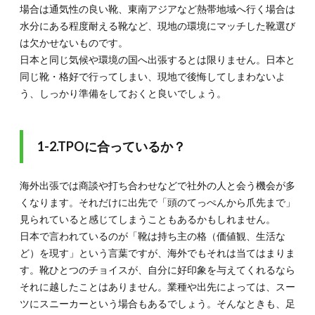
スメの
場合は通気性の良い靴、東南アジアなど熱帯地域へ行く場合は
シュー
水分にある程度耐える靴など、現地の環境にマッチした靴選び
ズ10
選
は欠かせないものです。
日本と同じ気候や環境の国へ出張するとは限りません。日本と
2.1.
同じ靴・格好で行ってしまい、現地で後悔してしまわないよ
2-1.ビ
ジネス
う、しっかり準備をしておくと良いでしょう。
シーン
で活躍
するシ
ューズ
1-2.TPOに合っているか？
2.2.
2-2.パ
海外出張では商談や打ち合わせなどで社外の人と会う機会が多
ーティ
くなります。それだけに出先で「頭のてっぺんから爪先まで」
ーなど
のフォ
見られていると感じてしまうこともあるかもしれません。
ーマル
日本で言われているのが「靴は持ち主の格（価値観、生活な
シーン
ど）を現す」という言葉ですが、海外でもそれは当てはまりま
で活躍
するシ
す。靴ひとつのチョイスが、自分に好印象を与えてくれるなら
ューズ
それに越したことはありません。業種や出先によっては、スー
2.3.
ツにスニーカーという場合もあるでしょう。そんなときも、足