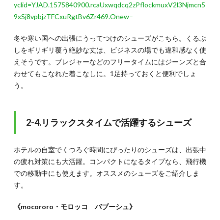
yclid=YJAD.1575840900.rcaUxwqdcq2zPflockmuxV2l3Njmcn5
9xSj8vpbjzTFCxuRgtBv6Zr469.Onew–
冬や寒い国への出張にうってつけのシューズがこちら。くるぶ
しをギリギリ覆う絶妙な丈は、ビジネスの場でも違和感なく使
えそうです。ブレジャーなどのフリータイムにはジーンズと合
わせてもこなれた着こなしに。1足持っておくと便利でしょ
う。
2-4.リラックスタイムで活躍するシューズ
ホテルの自室でくつろぐ時間にぴったりのシューズは、出張中
の疲れ対策にも大活躍。コンパクトになるタイプなら、飛行機
での移動中にも使えます。オススメのシューズをご紹介しま
す。
《mocororo・モロッコ バブーシュ》