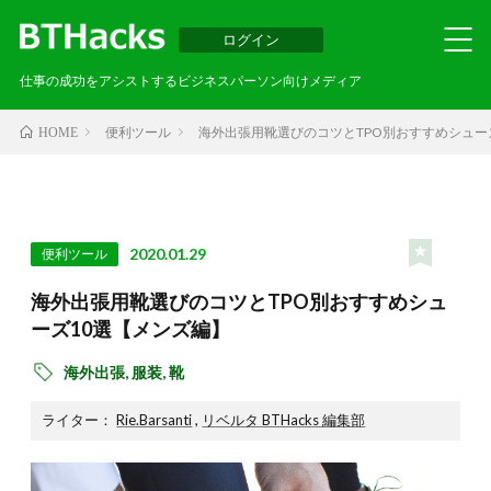
ログイン
仕事の成功をアシストするビジネスパーソン向けメディア
便利ツール
海外出張用靴選びのコツとTPO別おすすめシュー
HOME
2020.01.29
便利ツール
海外出張用靴選びのコツとTPO別おすすめシュ
ーズ10選【メンズ編】
海外出張,
服装,
靴
ライター：
Rie.Barsanti
,
リベルタ BTHacks 編集部