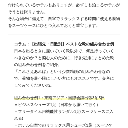
付けられているホテルもありますが、必ずしも泊まるホテルが
法
そうとは限りません。
3.1.
そんな場合に備えて、自室でリラックスする時間に使える履物
3-1. 靴
が濡れ
をスーツケースにひとつ入れておくと重宝します。
たとき
の応急
処置方
コラム：【出張先・日数別】ベストな靴の組み合わせ例
法
日本を出るときに履いていく靴以外で、何足持っていく
3.2.
べきなのか？と悩む人のために、行き先別にまとめた靴
3-2.シ
の組み合わせ例をご紹介。
ューケ
アでき
「これさえあれば」という少数精鋭の組み合わせなの
なくて
で、荷物を最小限にしたい方にもオススメです。参考に
も靴を
してみてくださいね。
傷みに
くくす
る方法
組み合わせ例1：東南アジア・国際会議出張3泊5日
＝ビジネスシューズ1足（日本から履いて行く）
3.3.
＝フリータイム用機能性サンダル1足(スーツケースに入
3-3.靴
の匂い
れる)
対策
＝ホテル自室でのリラックス用シューズ1足（スーツケ