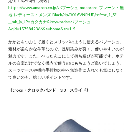
定価：3,240円（税込）
https://www.amazon.co.jp/バブーシュ-mocororo-プレーン・無
地-レディース・メンズ-Black/dp/B016VNR4JE/ref=sr_1_5?
__mk_ja_JP=カタカナ&keywords=バブーシュ
&qid=1575842366&s=home&sr=1-5
かかとをつぶして履くとスリッパのように使えるバブーシュ。
素材が柔らかな羊革なので、足馴染みが良く、使いやすいのが
魅力です。また、ぺったんこにして持ち運びが可能です。ホテ
ルの自室だけでなく機内で使うのにもちょうど良いでしょう。
スーツケースや機内手荷物の中へ無造作に入れても気にしなく
て良いのも、嬉しいポイントです。
《crocs・クロックバンド 3.0 スライド》