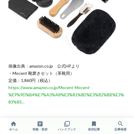
画像出典：amazon.co.jp 公式HPより
・Mocent 靴磨きセット（革靴用）
定価：1,860円（税込）
https://www.amazon.co.jp/Mocent-Mocent-
%E9%9D%B4%E7%A3%A8%E3%81%8D%E3%82%BB%E3%
83%83…
まとめ：TPOに合った靴で快適な
ホーム
特集・取材
ハンドブック
保存記事
記事検索