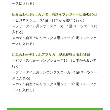
3.4.
ースに入れる）
3-4.出
張先で
組み合わせ例2：カナダ・商談＆ブレジャー出張4泊6日
もしっ
＝ビジネスシューズ1足（日本から履いて行く）
かり靴
をいた
＝フリータイム用レザースニーカー1足(スーツケースに
わる方
入れる)
法
＝ホテル自室でのリラックス用シューズ1足（スーツケ
4.
ースに入れる）
まと
め：
組み合わせ例3：北アフリカ・現地視察出張6泊8日
TPO
に合
＝ビジネスウォーキングシューズ1足（日本から履いて
った
行く）
靴で
＝フリータイム用ランニングスニーカー1足(スーツケー
快適
な海
スに入れる)
外出
＝ホテル自室でのリラックス用シューズ1足（スーツケ
張
ースに入れる）
を！