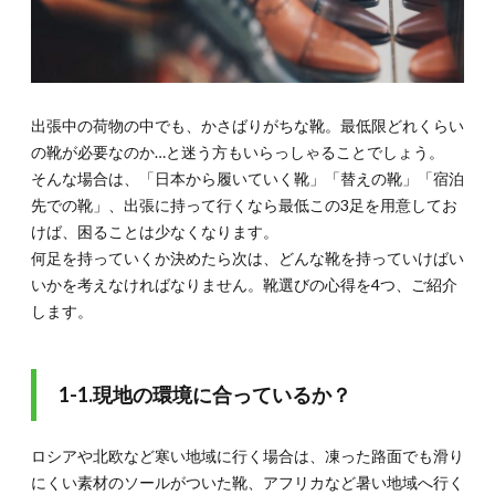
2.TPO
に合っ
ている
か？
1.3.
出張中の荷物の中でも、かさばりがちな靴。最低限どれくらい
1-3.歩
きやす
の靴が必要なのか…と迷う方もいらっしゃることでしょう。
いか？
そんな場合は、「日本から履いていく靴」「替えの靴」「宿泊
1.4.
先での靴」、出張に持って行くなら最低この3足を用意してお
1-4.リ
けば、困ることは少なくなります。
ラック
何足を持っていくか決めたら次は、どんな靴を持っていけばい
スタイ
いかを考えなければなりません。靴選びの心得を4つ、ご紹介
ム用を
忘れて
します。
いない
か？
2.
1-1.現地の環境に合っているか？
2.
【TPO
別】海
ロシアや北欧など寒い地域に行く場合は、凍った路面でも滑り
外出張
にオス
にくい素材のソールがついた靴、アフリカなど暑い地域へ行く