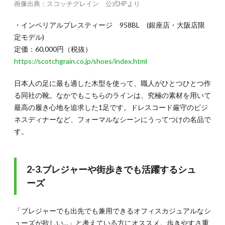
画像出典：スコッチグレイン 公式HPより
・インペリアルプレスティージ 958BL (銀座店・大阪店限
定モデル)
定価：60,000円（税抜）
https://scotchgrain.co.jp/shoes/index.html
日本人の足に最も適した木型を使って、職人がひとつひとつ作
る同社の靴。なかでもこちらのラインは、究極の素材を用いて
最高の履き心地を追求した1足です。ドレスコード厳守のビジ
ネスディナーなど、フォーマルなシーンにうってつけの名品で
す。
2-3.ブレジャーや街歩きでも活躍するシュ
ーズ
「ブレジャーでも出先でも兼用できるオフィスカジュアルなシ
ューズが欲しい…」と考えている方にオススメ。歩きやすさ重