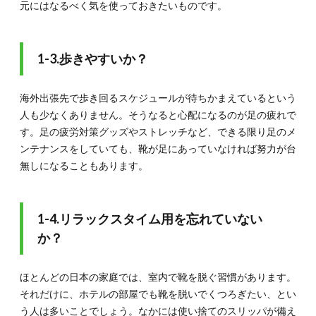
2-3.ブ
元にはなるべく気を使っておきたいものです。
レジャ
ーや街
歩きで
も活躍
1-3.歩きやすいか？
するシ
ューズ
海外出張先で歩き回るスケジュールが待ちかまえているという
2.4.
2-4.リ
人も少なくありません。そうなると心配になるのが足の疲れで
ラック
す。足の疲労対策グッズやストレッチなど、できる限り足のメ
スタイ
ンテナンスをしていても、靴が足にあっていなければ努力が台
ムで活
躍する
無しになることもあります。
シュー
ズ
3.
1-4.リラックスタイム用を忘れていない
3.海
か？
外出
張中
でも
ほとんどの日本の家庭では、室内で靴を脱ぐ習慣があります。
靴を
メン
それだけに、ホテルの部屋でも靴を脱いでくつろぎたい、とい
テす
う人は多いことでしょう。なかには使い捨てのスリッパが備え
る方