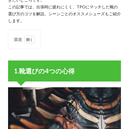
この記事では、出張時に疲れにくく、TPOにマッチした靴の
選び方のコツを解説。シーンごとのオススメシューズもご紹介
します。
目次
1.
1.靴
選び
の4
1.靴選びの4つの心得
つの
心得
1.1.
1-1.現
地の環
境に合
ってい
るか？
1.2.
1-