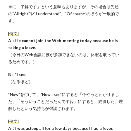
2.気
単に「了解です」という意味もありますが、その場合は先述
持ち
の“All right”や“I understand”、“Of course”のほうが一般的で
や感
想を
す。
伝え
る相
[例文]
槌
A：He cannot join the Web-meeting today because he is
2.1.
taking a leave.
2-1.ニ
（今日のWeb会議に彼が参加できないのは、休暇を取ってい
ュアン
るためです。）
ス別
「良い
です
B：“I see.
ね」の
（なるほど）
表現4
つ
“Now”を付けて、“Now I see”にすると「今やっとわかりまし
2.2.
2-
た」「そういうことだったんですね」にすると、納得した、理
1-1.気軽
解したという気持ちが強調されます。
に使え
る“That’s
good”
[例文]
2.3.
2-
A：I was asleep all for a few days because I had a fever.