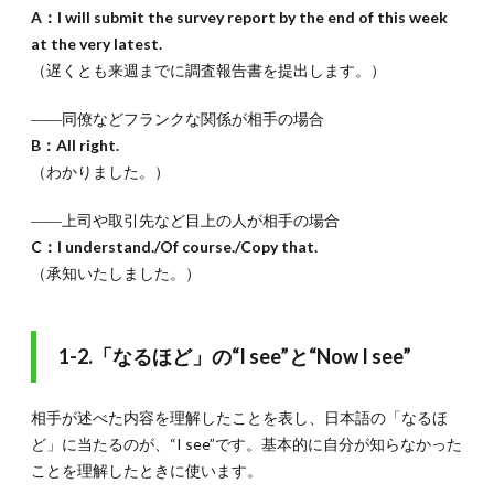
A：I will submit the survey report by the end of this week
なるが
受け入
at the very latest.
れると
（遅くとも来週までに調査報告書を提出します。）
き
は“Fair
――同僚などフランクな関係が相手の場合
enough”
B：All right.
1.9.
1-
（わかりました。）
8.予想ど
おりであ
ることを
――上司や取引先など目上の人が相手の場合
伝え
C：I understand./Of course./Copy that.
る“I’m not
（承知いたしました。）
surprised”
1.10.
1-10.同
1-2.「なるほど」の“I see”と“Now I see”
意できな
い“No”の
くだけた
言い
相手が述べた内容を理解したことを表し、日本語の「なるほ
方“Uh-
ど」に当たるのが、“I see”です。基本的に自分が知らなかった
uh”
ことを理解したときに使います。
2.