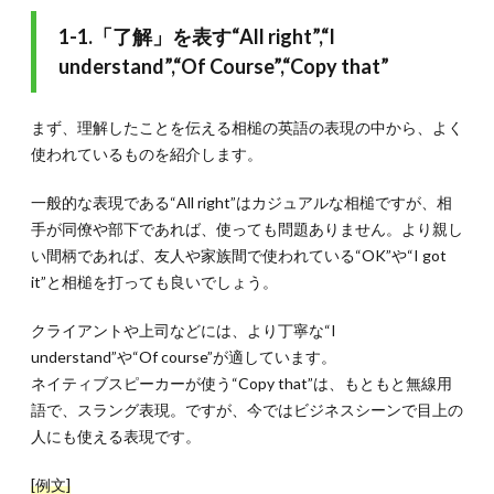
い驚き
を表
1-1.「了解」を表す“All right”,“I
す“Is
understand”,“Of Course”,“Copy that”
that
so?”
1.6.
1-
まず、理解したことを伝える相槌の英語の表現の中から、よく
6.ちょっ
使われているものを紹介します。
と考えた
いとき
の“Hmm”
一般的な表現である“All right”はカジュアルな相槌ですが、相
手が同僚や部下であれば、使っても問題ありません。より親し
1.7.
い間柄であれば、友人や家族間で使われている“OK”や“I got
1-6.別
意見を
it”と相槌を打っても良いでしょう。
述べた
いとき
クライアントや上司などには、より丁寧な“I
は“I
understand”や“Of course”が適しています。
hear
you”が
ネイティブスピーカーが使う“Copy that”は、もともと無線用
便利
語で、スラング表現。ですが、今ではビジネスシーンで目上の
1.8.
人にも使える表現です。
1-7.自分
の意見
[例文]
とは異