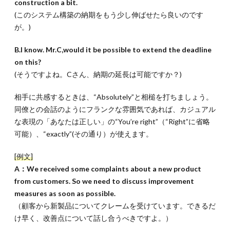
construction a bit.
3.
(このシステム構築の納期をもう少し伸ばせたら良いのです
3.Web
が。)
会議
中に
英語
B.I know. Mr.C,would it be possible to extend the deadline
で相
on this?
槌を
(そうですよね。Cさん、納期の延長は可能ですか？)
打つ
とき
のコ
相手に共感するときは、“Absolutely”と相槌を打ちましょう。
ツ２
同僚との会話のようにフランクな雰囲気であれば、カジュアル
つ
な表現の「あなたは正しい」の“You’re right”（“Right”に省略
3.1.
可能）、“exactly”(その通り）が使えます。
3-1.相
槌は相
[例文]
手が話
し終え
A：We received some complaints about a new product
てから
from customers. So we need to discuss improvement
打つ
measures as soon as possible.
4.
（顧客から新製品についてクレームを受けています。できるだ
まと
け早く、改善点について話し合うべきですよ。）
め