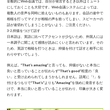
全般的にWeb会議では、自分が発言するとき以外はミュート
にしておくことも大切です。Web会議システムによっては、
複数人の音声を同時に拾えないものもあります。会話の途中で
相槌を打ってマイクが相槌の声を拾ってしまい、スピーカーの
話が途切れてしまうことがないよう、ご注意ください。
3-2.抑揚をつけて話す
日本語は、英語に比べてアクセントが少ないため、外国人には
一本調子に聞こえて感情が読みにくいと言われています。その
ため、英語で相槌を打つときは、抑揚を付けて話すと相手に伝
わりやすいでしょう。
例えば
、“That’s amazing”
と言っても、抑揚がないと本当に
良いと思っていることが伝わらず
“That’s good”
程度の「良
い」と受け止められてしまうかもしれません。語尾に「!」を
付けるつもりで
“That’s”
よりも
“Amazing”
を強めに発音するだ
けで、本当に良いと思っていることが伝わり、印象が大きく変
わります。