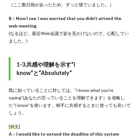
1-2.すば
（ここ数日熱があったため、ずっと寝ていました。）
らしいと
言う意味
B：Now I see. I was worried that you didn’t attend the
の“That’s
web-meeting.
great”／
That’s
(なるほど。最近Web会議で姿を見かけないので、心配してい
excellent.
ました。)
2.4.
2-
1-3.100
点満点
1-3.共感や理解を示す“I
の“That’s
perfect”
know”と“Absolutely”
2.5.
2-1-4.喜び
や驚きを含
既に知っていることに対しては、“I know what you’re
む“That’s
saying”(あなたの言っていることを理解できます）を省略し
wonderful”,“That’s
fantastic”,“That’s
た“I know”を使います。相手に共感するときに使っても良いで
amazing”
しょう。
2.6.
2-2.
興味を示す
[例文]
相槌“That’s
A：I would like to extend the deadline of this system
interesting”