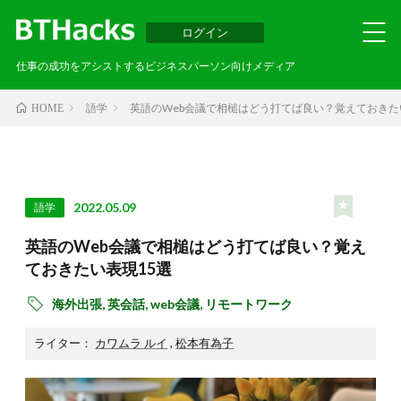
ログイン
仕事の成功をアシストするビジネスパーソン向けメディア
語学
英語のWeb会議で相槌はどう打てば良い？覚えておきた
HOME
2022.05.09
語学
英語のWeb会議で相槌はどう打てば良い？覚え
ておきたい表現15選
海外出張,
英会話,
web会議,
リモートワーク
ライター：
カワムラ ルイ
,
松本有為子