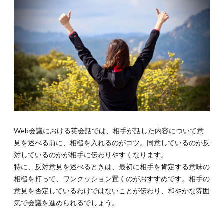
right”,“I
understand”,“Of
Course”,“Copy
that”
1.2.
1-2.
「なるほ
ど」の“I
see”と“Now
I see”
1.3.
1-3.共感や理
解を示す“I
know”と“Absolutely”
Web会議における英会話では、相手が話した内容について意
1.4.
1-
見を述べる前に、相槌を入れるのがコツ。同意しているのか反
4.賛成や
対しているのかが相手に伝わりやすくなります。
肯定する
ときは“I
特に、反対意見を述べるときは、最初に相手を肯定する意味の
agree”や“I
相槌を打って、ワンクッション置くのがおすすめです。相手の
think so
意見を否定しているわけではないことが伝わり、和やかな雰囲
too”
気で会議を進められるでしょう。
1.5.
1-5.軽