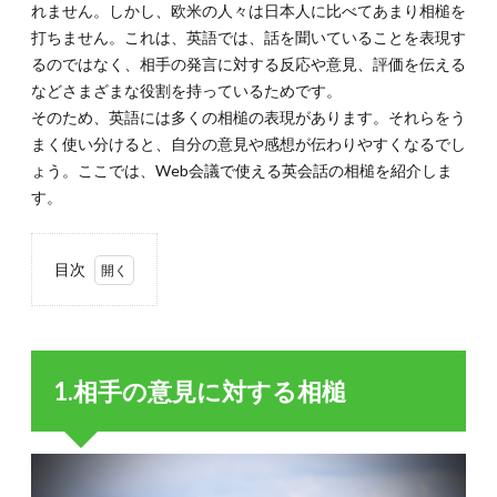
れません。しかし、欧米の人々は日本人に比べてあまり相槌を
打ちません。これは、英語では、話を聞いていることを表現す
るのではなく、相手の発言に対する反応や意見、評価を伝える
などさまざまな役割を持っているためです。
そのため、英語には多くの相槌の表現があります。それらをう
まく使い分けると、自分の意見や感想が伝わりやすくなるでし
ょう。ここでは、Web会議で使える英会話の相槌を紹介しま
す。
目次
1.
1.相
手の
意見
1.相手の意見に対する相槌
に対
する
相槌
1.1.
1-1.「了
解」を表す“All