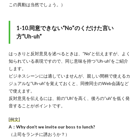
この異動は当然でしょう。）
1-10.同意できない“No”のくだけた言い
方“Uh-uh”
はっきりと反対意見を述べるときは、“No”と伝えますが、よく
知られている表現ですので、同じ意味を持つ“Uh-uh”をご紹介
します。
ビジネスシーンには適していませんが、親しい間柄で使えるカ
ジュアルな“Uh-uh”を覚えておくと、同僚同士のWeb会議など
で使えます。
反対意見を伝えるには、前の“Uh”を高く、後ろの“uh”を低く発
音することがポイントです。
[例文]
A：Why don’t we invite our boss to lunch?
（上司をランチに誘おうか？）