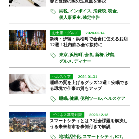
響と登録の際の注意点を解説
納税,
インボイス,
消費税,
税金,
個人事業主,
確定申告
お土産・グルメ
2024.02.14
新橋・汐留・浜松町で会食に使えるお店
12選！社内飲み会や接待に
東京,
浜松町,
会食,
新橋,
汐留,
グルメ,
ディナー
ヘルスケア
2024.01.31
睡眠の質を上げるグッズ12選！安眠でき
る環境で仕事の質もアップ
睡眠,
健康,
便利ツール,
ヘルスケア
ビジネス基礎知識
2023.12.18
スマートシティとは？社会課題を解決し
うる未来都市を事例付きで解説
地域活性化,
スマートシティ,
ICT,