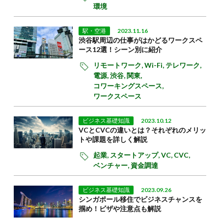
環境
駅・空港
2023.11.16
渋谷駅周辺の仕事がはかどるワークスペ
ース12選！シーン別に紹介
リモートワーク,
Wi-Fi,
テレワーク,
電源,
渋谷,
関東,
コワーキングスペース,
ワークスペース
ビジネス基礎知識
2023.10.12
VCとCVCの違いとは？それぞれのメリッ
トや課題を詳しく解説
起業,
スタートアップ,
VC,
CVC,
ベンチャー,
資金調達
ビジネス基礎知識
2023.09.26
シンガポール移住でビジネスチャンスを
掴め！ビザや注意点も解説