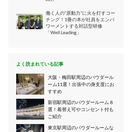
働く人の“原動力”に火を灯すコー
チング！1冊の本が社員をエンパ
ワーメントする対話型研修
「Well Leading」
よく読まれている記事
大阪・梅田駅周辺のパウダール
ーム11選！出張中の身支度にお
すすめ
新宿駅周辺のパウダールーム８
選！着替え可やコンセント付も
ご紹介
東京駅周辺のパウダールームな