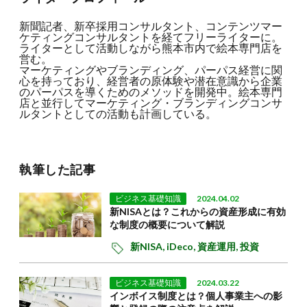
新聞記者、新卒採用コンサルタント、コンテンツマー
ケティングコンサルタントを経てフリーライターに。
ライターとして活動しながら熊本市内で絵本専門店を
営む。
マーケティングやブランディング、パーパス経営に関
心を持っており、経営者の原体験や潜在意識から企業
のパーパスを導くためのメソッドを開発中。絵本専門
店と並行してマーケティング・ブランディングコンサ
ルタントとしての活動も計画している。
執筆した記事
ビジネス基礎知識
2024.04.02
新NISAとは？これからの資産形成に有効
な制度の概要について解説
新NISA,
iDeco,
資産運用,
投資
ビジネス基礎知識
2024.03.22
インボイス制度とは？個人事業主への影