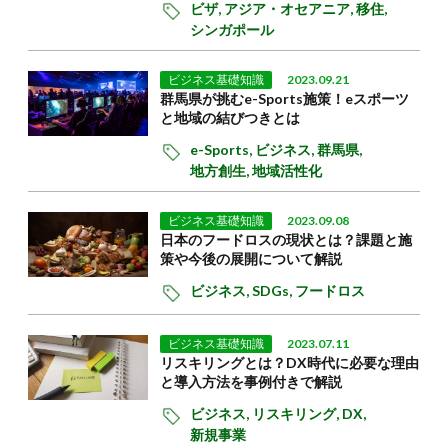
ビザ,
アジア・オセアニア,
移住,
シンガポール
ビジネス基礎知識
2023.09.21
群馬県が挑むe-Sports施策！eスポーツ
と地域の結びつきとは
e-Sports,
ビジネス,
群馬県,
地方創生,
地域活性化
ビジネス基礎知識
2023.09.08
日本のフードロスの現状とは？課題と施
策や今後の展開について解説
ビジネス,
SDGs,
フードロス
ビジネス基礎知識
2023.07.11
リスキリングとは？DX時代に必要な理由
と導入方法を事例付きで解説
ビジネス,
リスキリング,
DX,
新規事業