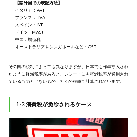
【諸外国での表記方法】
出張経
イタリア：VAT
費費
フランス：TVA
3.2.
スペイン：IVE
3-2.消
ドイツ：MwSt
費税が
かかる
中国：增值税
出張経
オーストラリアやシンガポールなど：GST
費
4.
まと
その国の税制によっても異なりますが、日本でも昨年導入され
め
たように軽減税率があると、レシートにも軽減税率が適用され
ているものといないもの、別々の税率で計算されています。
1-3.消費税が免除されるケース