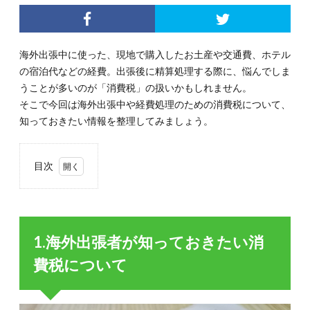
海外出張中に使った、現地で購入したお土産や交通費、ホテル
の宿泊代などの経費。出張後に精算処理する際に、悩んでしま
うことが多いのが「消費税」の扱いかもしれません。
そこで今回は海外出張中や経費処理のための消費税について、
知っておきたい情報を整理してみましょう。
目次
1.
1.海
外出
張者
1.海外出張者が知っておきたい消
が知
って
費税について
おき
たい
消費
税に