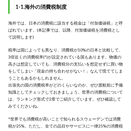
外の
1-1.海外の消費税制度
消費
税っ
てど
のく
海外では、日本の消費税に該当する税金は「付加価値税」と呼
ら
ばれています。(本記事では、以降、付加価値税を消費税とし
い？
て説明します)
高い
国・
低い
税率は国によっても異なり、消費税が10%の日本と比較して、
国ラ
3倍近くの消費税率(*)が設定されている国もあります。物価の
ンキ
高さは想定していても、消費税分の支払いを想定せずに買い物
ング
をしてしまい「現金の持ち合わせがない！」なんて慌ててしま
2.1.
うこともあるかもしれません。
2-1.消
費税の
出張先の国の消費税率がどのくらいなのか、ぜひ渡航前に予備
高い国
知識としてチェックしておきましょう。世界の消費税について
トップ
は、ランキング形式で2章でご紹介しています。ぜひ確認して
10
みてくださいね。
2.2.
2-2.消
*世界でも消費税が高いことで知られるスウェーデンでは消費
費税の
税が25%。ただし、全ての品目やサービスに一律25%の消費税
低い国