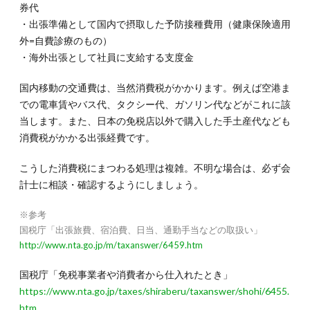
券代
・出張準備として国内で摂取した予防接種費用（健康保険適用
外=自費診療のもの）
・海外出張として社員に支給する支度金
国内移動の交通費は、当然消費税がかかります。例えば空港ま
での電車賃やバス代、タクシー代、ガソリン代などがこれに該
当します。また、日本の免税店以外で購入した手土産代なども
消費税がかかる出張経費です。
こうした消費税にまつわる処理は複雑。不明な場合は、必ず会
計士に相談・確認するようにしましょう。
※参考
国税庁「出張旅費、宿泊費、日当、通勤手当などの取扱い」
http://www.nta.go.jp/m/taxanswer/6459.htm
国税庁「免税事業者や消費者から仕入れたとき」
https://www.nta.go.jp/taxes/shiraberu/taxanswer/shohi/6455.
htm