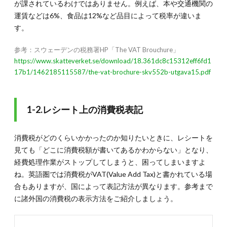
トップ
が課されているわけではありません。例えば、本や交通機関の
10
運賃などは6%、食品は12%など品目によって税率が違いま
3.
す。
3.出
張経
参考：スウェーデンの税務署HP「The VAT Brouchure」
費精
https://www.skatteverket.se/download/18.361dc8c15312eff6fd1
算時
17b1/1462185115587/the-vat-brochure-skv552b-utgava15.pdf
に知
って
おき
たい
1-2.レシート上の消費税表記
消費
税の
扱い
かた
消費税がどのくらいかかったのか知りたいときに、レシートを
見ても「どこに消費税額が書いてあるかわからない」となり、
3.1.
経費処理作業がストップしてしまうと、困ってしまいますよ
3-1.消
費税が
ね。英語圏では消費税がVAT(Value Add Tax)と書かれている場
かから
合もありますが、国によって表記方法が異なります。参考まで
ない
に諸外国の消費税の表示方法をご紹介しましょう。
(免
税・非
課税と
なる)