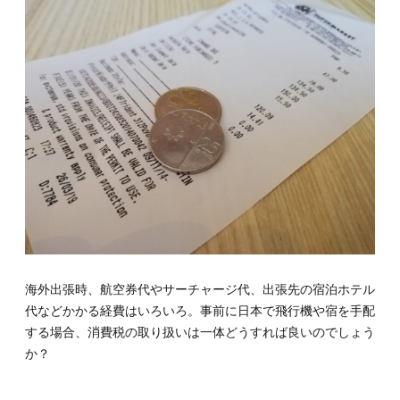
つい
て
1.1.
1-1.海
外の消
費税制
度
1.2.
1-2.レ
シート
上の消
費税表
記
1.3.
1-3.消
海外出張時、航空券代やサーチャージ代、出張先の宿泊ホテル
費税が
免除さ
代などかかる経費はいろいろ。事前に日本で飛行機や宿を手配
れるケ
する場合、消費税の取り扱いは一体どうすれば良いのでしょう
ース
か？
2.
2.海