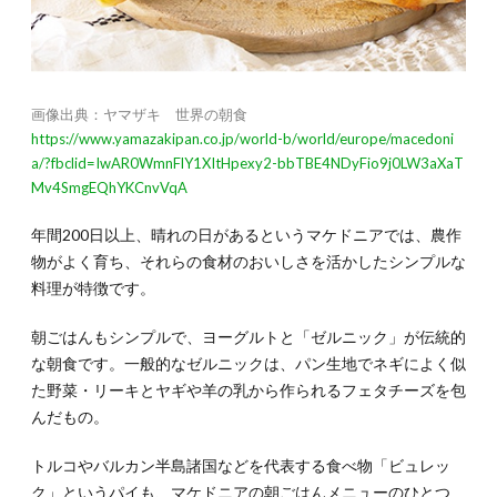
画像出典：ヤマザキ 世界の朝食
https://www.yamazakipan.co.jp/world-b/world/europe/macedoni
a/?fbclid=IwAR0WmnFlY1XItHpexy2-bbTBE4NDyFio9j0LW3aXaT
Mv4SmgEQhYKCnvVqA
年間200日以上、晴れの日があるというマケドニアでは、農作
物がよく育ち、それらの食材のおいしさを活かしたシンプルな
料理が特徴です。
朝ごはんもシンプルで、ヨーグルトと「ゼルニック」が伝統的
な朝食です。一般的なゼルニックは、パン生地でネギによく似
た野菜・リーキとヤギや羊の乳から作られるフェタチーズを包
んだもの。
トルコやバルカン半島諸国などを代表する食べ物「ビュレッ
ク」というパイも、マケドニアの朝ごはんメニューのひとつ