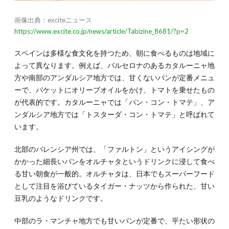
を生か
したシ
画像出典：exciteニュース
ンプル
なマケ
https://www.excite.co.jp/news/article/Tabizine_8681/?p=2
ドニア
スペインは多様な食文化を持つため、朝に食べるものは地域に
2.3.
よって異なります。例えば、バルセロナのあるカタルーニャ地
2-3.朝
は少な
方や南部のアンダルシア地方では、甘くないパンが定番メニュ
めのギ
ーで、バケットにオリーブオイルをかけ、トマトを乗せたもの
リシャ
が代表的です。カタルーニャでは「パン・コン・トマテ」、ア
3.
ンダルシア地方では「トスターダ・コン・トマテ」と呼ばれて
3.北
います。
欧の
朝ご
はん
北部のバレンシア州では、「ファルトン」というアイシングが
3選
かかった細長いパンをオルチャタというドリンクに浸して食べ
3.1.
る甘い朝食が一般的。オルチャタは、日本でもスーパーフード
3-1.バ
として注目を浴びているタイガー・ナッツから作られた、甘い
リエー
豆乳のようなドリンクです。
ション
豊富な
中部のラ・マンチャ地方でも甘いパンが定番で、平たい形状の
お粥が