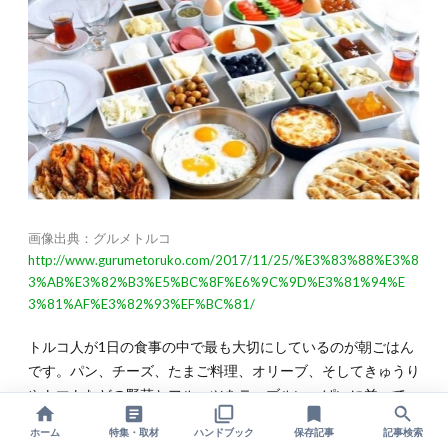
画像出典：グルメトルコ
http://www.gurumetoruko.com/2017/11/25/%E3%83%88%E3%8
3%AB%E3%82%B3%E5%BC%8F%E6%9C%9D%E3%81%94%E
3%81%AF%E3%82%93%EF%BC%81/
トルコ人が1日の食事の中で最も大切にしているのが朝ごはん
です。パン、チーズ、たまご料理、オリーブ、そしてきゅうり
やトマトなどの野菜とフルーツをテーブルいっぱいに並べて、
家族みんなでゆっくり食べます。
ホーム
特集・取材
ハンドブック
保存記事
記事検索