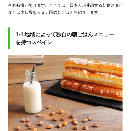
アイル
ぞれ特徴があります。ここでは、日本人が連想する朝食スタイ
ランド
ルとは少し異なる３ヵ国の朝ごはんを紹介します。
2.
2.東
欧の
1-1.地域によって独自の朝ごはんメニュー
朝ご
はん
を持つスペイン
3選
2.1.
2-1.各
家庭に
伝わる
パイと
ヨーグ
ルトド
リンク
が定番
のブル
ガリア
2.2.
2-2.素
材の味