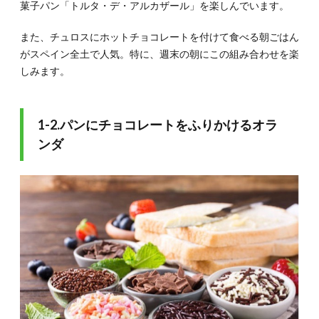
国民食
菓子パン「トルタ・デ・アルカザール」を楽しんでいます。
のフィ
ンラン
また、チュロスにホットチョコレートを付けて食べる朝ごはん
ド
がスペイン全土で人気。特に、週末の朝にこの組み合わせを楽
3.2.
しみます。
3-2.朝
からキ
ャビア
を食べ
1-2.パンにチョコレートをふりかけるオラ
る!?ス
ウェー
ンダ
デン
3.3.
3-3.ヘ
ルシー
なノル
ウェー
の朝ご
はん
4.
4.中
東の
朝ご