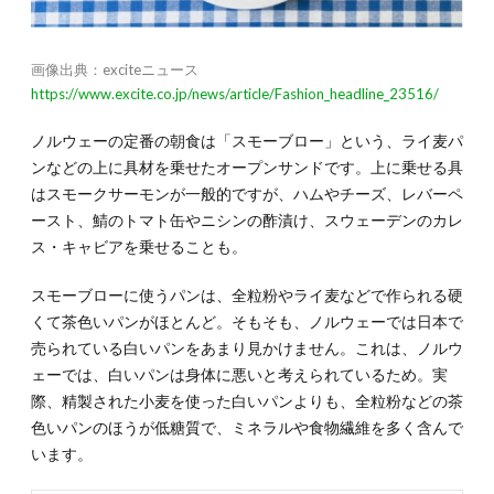
画像出典：exciteニュース
https://www.excite.co.jp/news/article/Fashion_headline_23516/
ノルウェーの定番の朝食は「スモーブロー」という、ライ麦パ
ンなどの上に具材を乗せたオープンサンドです。上に乗せる具
はスモークサーモンが一般的ですが、ハムやチーズ、レバーペ
ースト、鯖のトマト缶やニシンの酢漬け、スウェーデンのカレ
ス・キャビアを乗せることも。
スモーブローに使うパンは、全粒粉やライ麦などで作られる硬
くて茶色いパンがほとんど。そもそも、ノルウェーでは日本で
売られている白いパンをあまり見かけません。これは、ノルウ
ェーでは、白いパンは身体に悪いと考えられているため。実
際、精製された小麦を使った白いパンよりも、全粒粉などの茶
色いパンのほうが低糖質で、ミネラルや食物繊維を多く含んで
います。