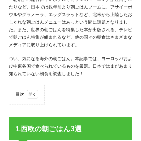
たりなど、日本では数年前より朝ごはんブームに。アサイーボ
ウルやグラノーラ、エッグスラットなど、北米から上陸したお
しゃれな朝ごはんメニューはあっという間に話題となりまし
た。また、世界の朝ごはんを特集した本が出版される、テレビ
で朝ごはん特集が組まれるなど、他の国々の朝食はさまざまな
メディアに取り上げられています。
つい、気になる海外の朝ごはん。本記事では、ヨーロッパおよ
び中東各国で食べられているものを厳選。日本ではまだあまり
知られていない朝食を調査しました！
目次
1.
1.西
欧の
朝ご
1.西欧の朝ごはん3選
はん
3選