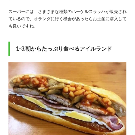
楽しむ
イスラ
スーパーには、さまざまな種類のハーゲルスラッハが販売され
エル
ているので、オランダに行く機会があったらお土産に購入して
5.
も良いですね。
朝食
で世
界の
文化
1-3.朝からたっぷり食べるアイルランド
や歴
史に
触れ
てみ
よう