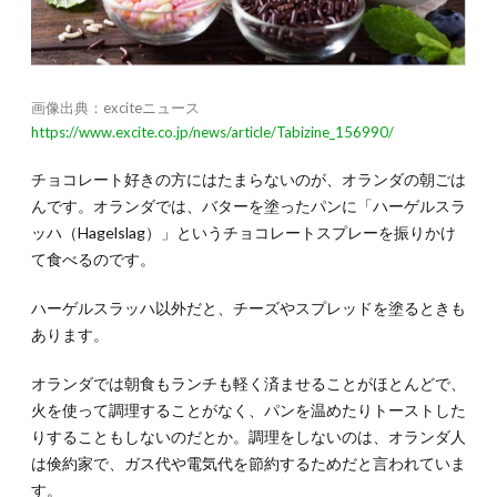
はん
３選
4.1.
4-1.朝
画像出典：exciteニュース
ごはん
https://www.excite.co.jp/news/article/Tabizine_156990/
を最も
重視す
るトル
チョコレート好きの方にはたまらないのが、オランダの朝ごは
コ
んです。オランダでは、バターを塗ったパンに「ハーゲルスラ
4.2.
ッハ（Hagelslag）」というチョコレートスプレーを振りかけ
4-2.ひ
て食べるのです。
よこ豆
とピタ
ハーゲルスラッハ以外だと、チーズやスプレッドを塗るときも
パンが
定番の
あります。
ヨルダ
ン
オランダでは朝食もランチも軽く済ませることがほとんどで、
4.3.
火を使って調理することがなく、パンを温めたりトーストした
4-3.さ
りすることもしないのだとか。調理をしないのは、オランダ人
まざま
は倹約家で、ガス代や電気代を節約するためだと言われていま
料理を
す。
小皿で