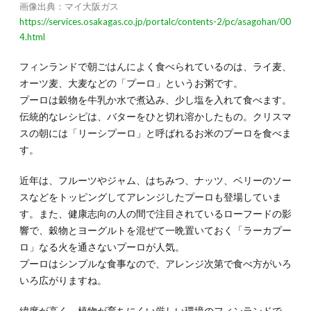
画像出典：マイ大阪ガス
https://services.osakagas.co.jp/portalc/contents-2/pc/asagohan/00
4.html
フィンランドで朝ごはんによく食べられているのは、ライ麦、
オーツ麦、大麦などの「プーロ」というお粥です。
プーロは穀物を牛乳か水で煮込み、少し塩を入れて食べます。
伝統的なレシピは、バターをひと切れ溶かしたもの。クリスマ
スの朝には「リーシプーロ」と呼ばれるお米のプーロを食べま
す。
近年は、フルーツやジャム、はちみつ、ナッツ、ベリーのソー
スなどをトッピングしてアレンジしたプーロも登場していま
す。また、健康志向の人の間で注目されているローフードの影
響で、穀物とヨーグルトを混ぜて一晩置いておく「ラーカプー
ロ」なる火を通さないプーロが人気。
プーロはシンプルな食事なので、アレンジ次第で食べ方がいろ
いろ広がりますね。
緯度が高く、植物が育ちにくい厳しい環境のフィンランドで