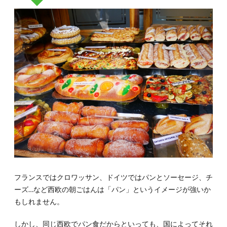
1.1.
1-1.地
域によ
って独
自の朝
ごはん
メニュ
ーを持
つスペ
イン
1.2.
1-2.パ
ンにチ
ョコレ
ートを
ふりか
けるオ
ランダ
フランスではクロワッサン、ドイツではパンとソーセージ、チ
1.3.
ーズ…など西欧の朝ごはんは「パン」というイメージが強いか
1-3.朝
もしれません。
からた
っぷり
食べる
しかし、同じ西欧でパン食だからといっても、国によってそれ