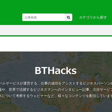
カテゴリから探す
東北
駅・空港
・関東
お土産・
・中部・
ヘルスケア
ビジネス
国
・九州・沖縄
・ヨーロ
ANトラベルサービスが運営する、仕事の成功をアシストするビジネスパーソ
カ
・アフリカ
・オセア
報や、世界で活躍するビジネスマンへのインタビュー記事、注目サービ
スについて考察するウェビナーなど、様々なコンテンツを配信していま