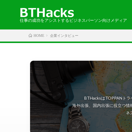
仕事の成功をアシストするビジネスパーソン向けメディア
企業インタビュー
HOME
カテゴリから探す
エリアから探す
お知らせ
2024-05-30
語学
・北海道・
取材記事
・中国・四
BTHacksはTOPP
・北アメリ
海外出張、国内出張に役立つ情
ネ