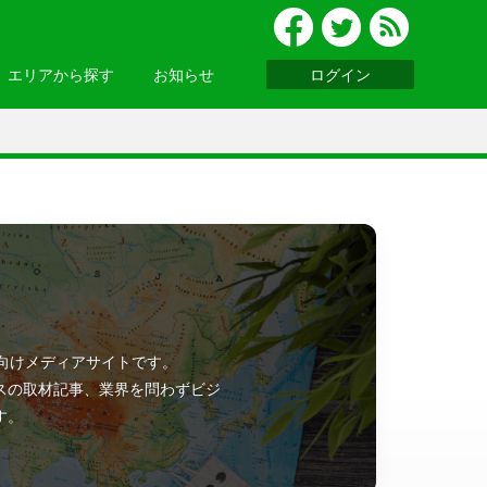
エリアから探す
お知らせ
ログイン
グルメ
北陸
便利ツール
・関西
お知らせ一覧へ >
基礎知識
ウェビナーレポート
ッパ
・アジア
ン向けメディアサイトです。
ニア
・南アメリカ
スの取材記事、業界を問わずビジ
す。