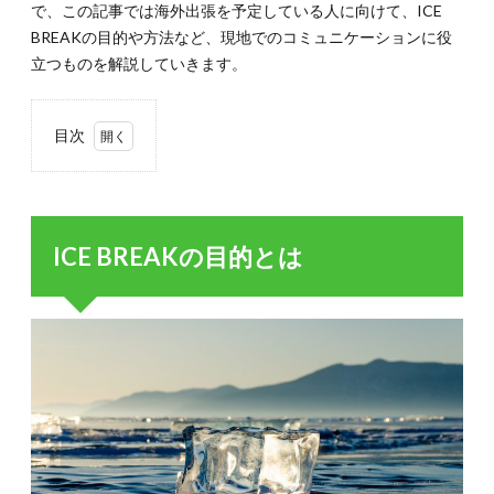
で、この記事では海外出張を予定している人に向けて、ICE
BREAKの目的や方法など、現地でのコミュニケーションに役
立つものを解説していきます。
目次
1.
ICE
BREAK
の目的
ICE BREAKの目的とは
とは
2.
ICE
BREAK
の5つ
のポイ
ント
3.
ICE
BREAK
で望ま