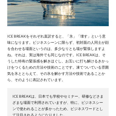
しい話
題
4.
ICE
BREAK
で避け
た方が
ICE BREAKをそれぞれ直訳すると、「氷」「壊す」という意
いい話
味になります。ビジネスシーンに限らず、初対面の人同士が顔
題
を合わせる場面というのは、多少なりとも場が緊張しますよ
5.
ね。それは、実は海外でも同じなのです。ICE BREAKは、そ
日本
うした特有の緊張感を解きほぐし、お互いに打ち解けるきかっ
人は
けをつくるための方法や技術のことです。凍てついている雰囲
笑顔
でア
気を氷ととらえて、その氷を解かす方法や技術であることか
イコ
ら、そのように表記されています。
ンタ
クト
を意
識し
ICE BREAKは、日本でも学校やセミナー、研修などさま
よう
ざまな場面で利用されていますが、特に、ビジネスシー
ンで使われることが多かったため、ビジネスワードとし
て注目されるようになりました。