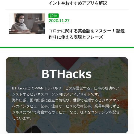
イントやおすすめアプリを解説
語学
2020.11.27
コロナに関する英会話をマスター！ 話題
作りに使える表現とフレーズ
BTHacksはTOPPANトラベルサービスが運営する、仕事の成功をア
シストするビジネスパーソン向けメディアサイトです。
海外出張、国内出張に役立つ情報や、世界で活躍するビジネスマン
へのインタビュー記事、注目サービスの取材記事、業界を問わずビ
ジネスについて考察するウェビナーなど、様々なコンテンツを配信
しています。